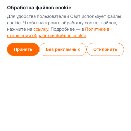
Обработка файлов cookie
Минск
Для удобства пользователей Сайт использует файлы
8-й Путепроводный переулок, 5
cookie. Чтобы настроить обработку cookie-файлов,
нажмите на
ссылку
. Подробнее — в
Политике в
GPS
53.924752, 27.489820
отношении обработки файлов cookie
.
Карта проезда
Принять
Без рекламных
Отклонить
Минск (магазин)