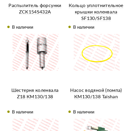
Распылитель форсунки
Кольцо уплотнительное
ZCK154S432A
крышки коленвала
SF130/SF138
В наличии
В наличии
Шестерня коленвала
Насос водяной (помпа)
Z18 КМ130/138
КМ130/138 Taishan
В наличии
В наличии