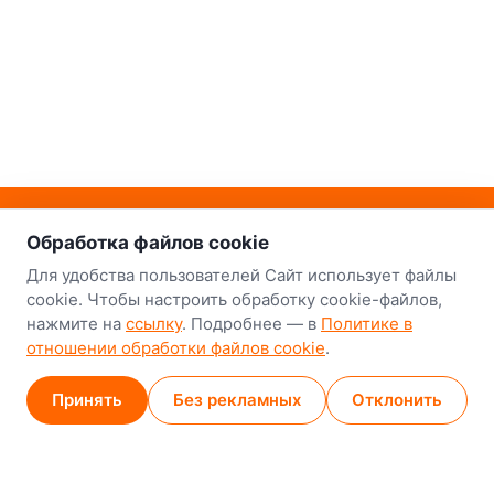
о нас
Наш склад-магазин:
Обработка файлов cookie
Минск
Для удобства пользователей Сайт использует файлы
cookie. Чтобы настроить обработку cookie-файлов,
8-й Путепроводный переулок, 5
нажмите на
ссылку
. Подробнее — в
Политике в
отношении обработки файлов cookie
.
GPS
53.924752, 27.489820
Карта проезда
Принять
Без рекламных
Отклонить