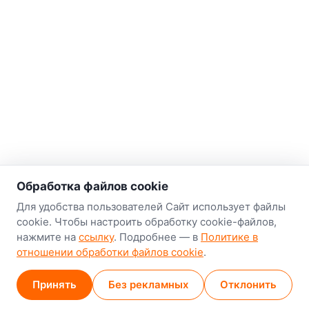
о нас
Обработка файлов cookie
Наш склад-магазин:
Для удобства пользователей Сайт использует файлы
cookie. Чтобы настроить обработку cookie-файлов,
Минск
нажмите на
ссылку
. Подробнее — в
Политике в
8-й Путепроводный переулок, 5
отношении обработки файлов cookie
.
GPS
53.924752, 27.489820
Принять
Без рекламных
Отклонить
Карта проезда