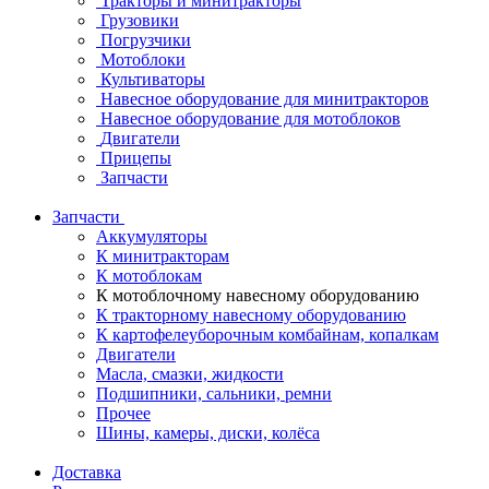
Тракторы и минитракторы
Грузовики
Погрузчики
Мотоблоки
Культиваторы
Навесное оборудование для минитракторов
Навесное оборудование для мотоблоков
Двигатели
Прицепы
Запчасти
Запчасти
Аккумуляторы
К минитракторам
К мотоблокам
К мотоблочному навесному оборудованию
К тракторному навесному оборудованию
К картофелеуборочным комбайнам, копалкам
Двигатели
Масла, смазки, жидкости
Подшипники, сальники, ремни
Прочее
Шины, камеры, диски, колёса
Доставка