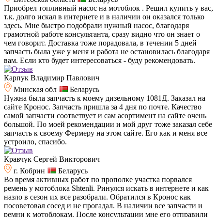
Приобрел топливный насос на мотоблок . Решил купить у вас,
т.к. долго искал в интернете и в наличии он оказался только
здесь. Мне быстро подобрали нужный насос, благодаря
грамотной работе консультанта, сразу видно что он знает о
чем говорит. Доставка тоже порадовала, в течении 5 дней
запчасть была уже у меня и работа не остановилась благодаря
вам. Если кто будет интересоваться - буду рекомендовать.
Карпук Владимир Павлович
Минская обл
Беларусь
Нужна была запчасть к моему дизельному 1081Д. Заказал на
сайте Кронос. Запчасть пришла за 4 дня по почте. Качество
самой запчасти соответвует и сам асортимент на сайте очень
большой. По моей рекомендации и мой друг тоже заказал себе
запчасть к своему Фермеру на этом сайте. Его как и меня все
устроило, спасибо.
Кравчук Сергей Викторович
г. Кобрин
Беларусь
Во время активных работ по прополке участка порвался
ремень у мотоблока Shtenli. Ринулся искать в интернете и как
назло в сезон их все разобрали. Обратился в Кронос как
посоветовал сосед и не прогадал. В наличии все запчасти и
ремни к мотоблокам. После консультации мне его отправили