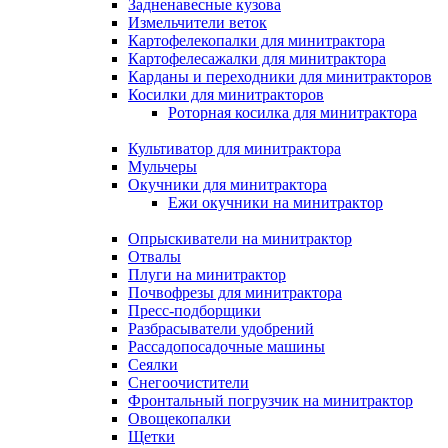
Задненавесные кузова
Измельчители веток
Картофелекопалки для минитрактора
Картофелесажалки для минитрактора
Карданы и переходники для минитракторов
Косилки для минитракторов
Роторная косилка для минитрактора
Культиватор для минитрактора
Мульчеры
Окучники для минитрактора
Ежи окучники на минитрактор
Опрыскиватели на минитрактор
Отвалы
Плуги на минитрактор
Почвофрезы для минитрактора
Пресс-подборщики
Разбрасыватели удобрений
Рассадопосадочные машины
Сеялки
Снегоочистители
Фронтальный погрузчик на минитрактор
Овощекопалки
Щетки