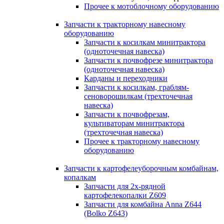
Прочее к мотоблочному оборудованию
Запчасти к тракторному навесному
оборудованию
Запчасти к косилкам минитрактора
(одноточечная навеска)
Запчасти к почвофрезе минитрактора
(одноточечная навеска)
Карданы и переходники
Запчасти к косилкам, граблям-
сеноворошилкам (трехточечная
навеска)
Запчасти к почвофрезам,
культиваторам минитрактора
(трехточечная навеска)
Прочее к тракторному навесному
оборудованию
Запчасти к картофелеуборочным комбайнам,
копалкам
Запчасти для 2х-рядной
картофелекопалки Z609
Запчасти для комбайна Anna Z644
(Bolko Z643)