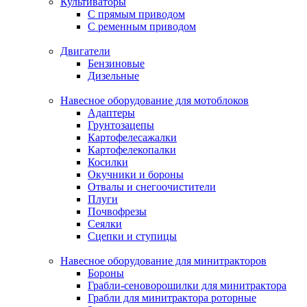
Культиваторы
С прямым приводом
С ременным приводом
Двигатели
Бензиновые
Дизельные
Навесное оборудование для мотоблоков
Адаптеры
Грунтозацепы
Картофелесажалки
Картофелекопалки
Косилки
Окучники и бороны
Отвалы и снегоочистители
Плуги
Почвофрезы
Сеялки
Сцепки и ступицы
Навесное оборудование для минитракторов
Бороны
Грабли-сеноворошилки для минитрактора
Грабли для минитрактора роторные