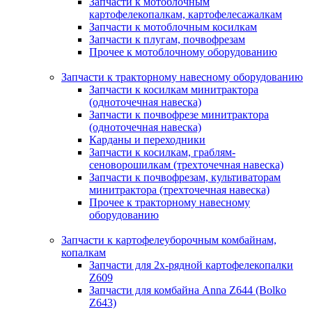
Запчасти к мотоблочным
картофелекопалкам, картофелесажалкам
Запчасти к мотоблочным косилкам
Запчасти к плугам, почвофрезам
Прочее к мотоблочному оборудованию
Запчасти к тракторному навесному оборудованию
Запчасти к косилкам минитрактора
(одноточечная навеска)
Запчасти к почвофрезе минитрактора
(одноточечная навеска)
Карданы и переходники
Запчасти к косилкам, граблям-
сеноворошилкам (трехточечная навеска)
Запчасти к почвофрезам, культиваторам
минитрактора (трехточечная навеска)
Прочее к тракторному навесному
оборудованию
Запчасти к картофелеуборочным комбайнам,
копалкам
Запчасти для 2х-рядной картофелекопалки
Z609
Запчасти для комбайна Anna Z644 (Bolko
Z643)