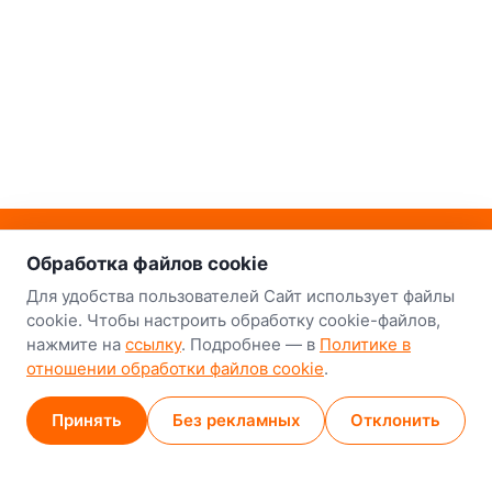
о нас
Наш склад-магазин:
Обработка файлов cookie
Минск
Для удобства пользователей Сайт использует файлы
cookie. Чтобы настроить обработку cookie-файлов,
8-й Путепроводный переулок, 5
нажмите на
ссылку
. Подробнее — в
Политике в
отношении обработки файлов cookie
.
GPS
53.924752, 27.489820
Карта проезда
Принять
Без рекламных
Отклонить