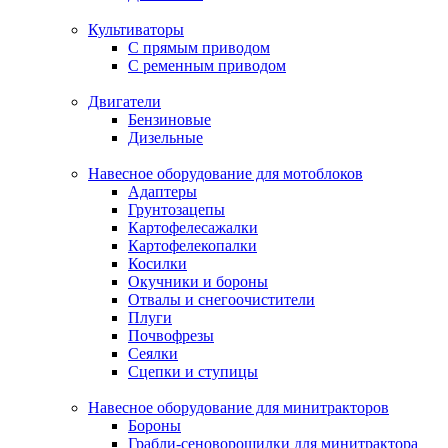
Культиваторы
С прямым приводом
С ременным приводом
Двигатели
Бензиновые
Дизельные
Навесное оборудование для мотоблоков
Адаптеры
Грунтозацепы
Картофелесажалки
Картофелекопалки
Косилки
Окучники и бороны
Отвалы и снегоочистители
Плуги
Почвофрезы
Сеялки
Сцепки и ступицы
Навесное оборудование для минитракторов
Бороны
Грабли-сеноворошилки для минитрактора