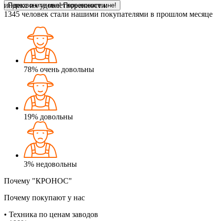
индекс их удовлетворенности.
Перезвоните мне!
Перезвоните мне!
1345
человек стали нашими покупателями в прошлом месяце
78%
очень довольны
19%
довольны
3%
недовольны
Почему "КРОНОС"
Почему покупают у нас
• Техника по ценам заводов