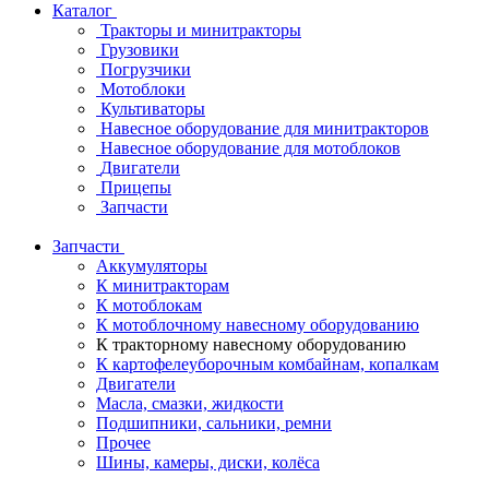
Каталог
Тракторы и минитракторы
Грузовики
Погрузчики
Мотоблоки
Культиваторы
Навесное оборудование для минитракторов
Навесное оборудование для мотоблоков
Двигатели
Прицепы
Запчасти
Запчасти
Аккумуляторы
К минитракторам
К мотоблокам
К мотоблочному навесному оборудованию
К тракторному навесному оборудованию
К картофелеуборочным комбайнам, копалкам
Двигатели
Масла, смазки, жидкости
Подшипники, сальники, ремни
Прочее
Шины, камеры, диски, колёса