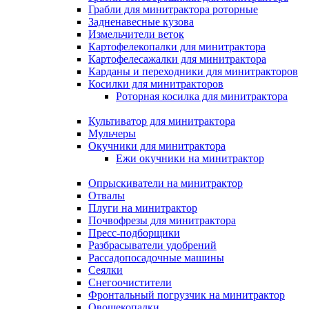
Грабли для минитрактора роторные
Задненавесные кузова
Измельчители веток
Картофелекопалки для минитрактора
Картофелесажалки для минитрактора
Карданы и переходники для минитракторов
Косилки для минитракторов
Роторная косилка для минитрактора
Культиватор для минитрактора
Мульчеры
Окучники для минитрактора
Ежи окучники на минитрактор
Опрыскиватели на минитрактор
Отвалы
Плуги на минитрактор
Почвофрезы для минитрактора
Пресс-подборщики
Разбрасыватели удобрений
Рассадопосадочные машины
Сеялки
Снегоочистители
Фронтальный погрузчик на минитрактор
Овощекопалки