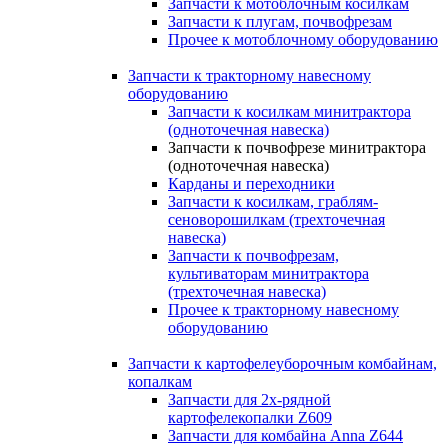
Запчасти к мотоблочным косилкам
Запчасти к плугам, почвофрезам
Прочее к мотоблочному оборудованию
Запчасти к тракторному навесному
оборудованию
Запчасти к косилкам минитрактора
(одноточечная навеска)
Запчасти к почвофрезе минитрактора
(одноточечная навеска)
Карданы и переходники
Запчасти к косилкам, граблям-
сеноворошилкам (трехточечная
навеска)
Запчасти к почвофрезам,
культиваторам минитрактора
(трехточечная навеска)
Прочее к тракторному навесному
оборудованию
Запчасти к картофелеуборочным комбайнам,
копалкам
Запчасти для 2х-рядной
картофелекопалки Z609
Запчасти для комбайна Anna Z644