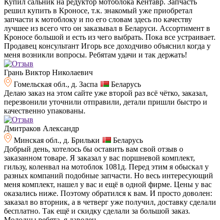
Купил сальник на редуктор мотоблока Кентавр. Запчасть
решил купить в Кроносе, т.к. знакомый уже приобретал
запчасти к мотоблоку и по его словам здесь по качеству
лучшее из всего что он заказывал в Беларуси. Ассортимент в
Кроносе большой и есть из чего выбрать. Пока все устраивает.
Продавец консультант Игорь все доходчиво объяснил когда у
меня возникли вопросы. Ребятам удачи и так держать!
Грань Виктор Николаевич
Гомельская обл., д. Заспа
Беларусь
Делаю заказ на этом сайте уже второй раз всё чётко, заказал,
перезвонили уточнили отправили, детали пришли быстро и
качественно упакованы.
Дмитраков Александр
Минская обл., д. Брильки
Беларусь
Добрый день, хотелось бы оставить вам свой отзыв о
заказанном товаре. Я заказал у вас поршневой комплект,
гильзу, коленвал на мотоблок 1081д. Перед этим я обыскал у
разных компаний подобные запчасти. Но весь интересующий
меня комплект, нашел у вас и ещё в одной фирме. Цены у вас
оказались ниже. Поэтому обратился к вам. И просто доволен:
заказал во вторник, а в четверг уже получил, доставку сделали
бесплатно. Так ещё и скидку сделали за большой заказ.
Молодцы ребята, я даволен.