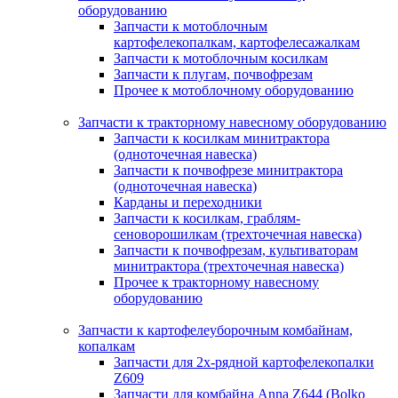
оборудованию
Запчасти к мотоблочным
картофелекопалкам, картофелесажалкам
Запчасти к мотоблочным косилкам
Запчасти к плугам, почвофрезам
Прочее к мотоблочному оборудованию
Запчасти к тракторному навесному оборудованию
Запчасти к косилкам минитрактора
(одноточечная навеска)
Запчасти к почвофрезе минитрактора
(одноточечная навеска)
Карданы и переходники
Запчасти к косилкам, граблям-
сеноворошилкам (трехточечная навеска)
Запчасти к почвофрезам, культиваторам
минитрактора (трехточечная навеска)
Прочее к тракторному навесному
оборудованию
Запчасти к картофелеуборочным комбайнам,
копалкам
Запчасти для 2х-рядной картофелекопалки
Z609
Запчасти для комбайна Anna Z644 (Bolko