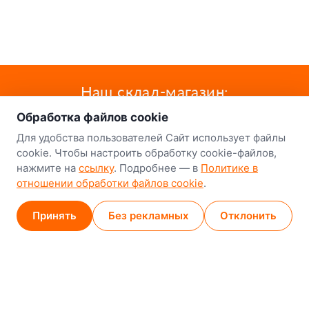
о нас
Наш склад-магазин:
Обработка файлов cookie
Минск
Для удобства пользователей Сайт использует файлы
8-й Путепроводный переулок, 5
cookie. Чтобы настроить обработку cookie-файлов,
нажмите на
ссылку
. Подробнее — в
Политике в
GPS
53.924752, 27.489820
отношении обработки файлов cookie
.
Карта проезда
Принять
Без рекламных
Отклонить