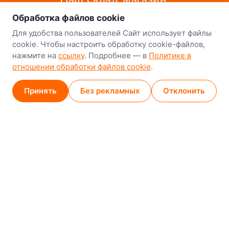
Обработка файлов cookie
Минск
Для удобства пользователей Сайт использует файлы
8-й Путепроводный переулок, 5
cookie. Чтобы настроить обработку cookie-файлов,
нажмите на
ссылку
. Подробнее — в
Политике в
GPS
53.924752, 27.489820
отношении обработки файлов cookie
.
Карта проезда
Принять
Без рекламных
Отклонить
Минск (магазин)