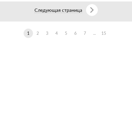
Следующая страница
1
2
3
4
5
6
7
...
15
Ещё 7 фотографий
Ещё 9 фотографий