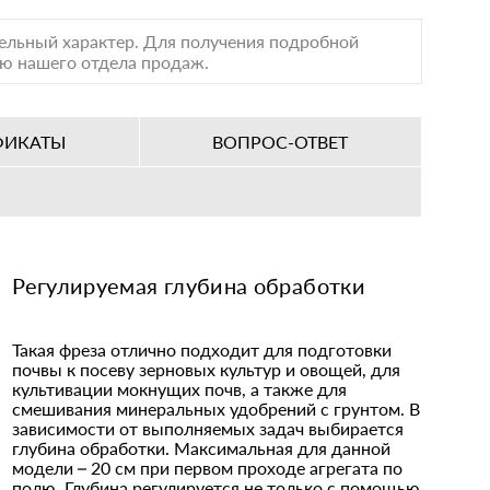
тельный характер. Для получения подробной
лю нашего отдела продаж.
ФИКАТЫ
ВОПРОС-ОТВЕТ
Регулируемая глубина обработки
Такая фреза отлично подходит для подготовки
почвы к посеву зерновых культур и овощей, для
культивации мокнущих почв, а также для
смешивания минеральных удобрений с грунтом. В
зависимости от выполняемых задач выбирается
глубина обработки. Максимальная для данной
модели – 20 см при первом проходе агрегата по
полю. Глубина регулируется не только с помощью