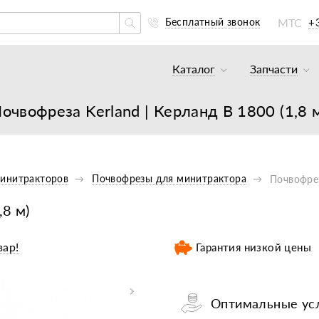
МТС
+
Бесплатный звонок
Каталог
Запчасти
Тракторы и минитракто
Аккумуля
очвофреза Kerland | Керланд B 1800 (1,8 
Грузовики
К минитр
Погрузчики
К мотобл
Мотоблоки
К мотобл
Минитракторов
Почвофрезы для минитрактора
Почвофрез
Культиваторы
К тракто
,8 м)
Навесное оборудование
К картоф
вар!
Гарантия низкой цены
Навесное оборудование
Двигател
Двигатели
Масла, с
Оптимальные усл
Прицепы
Подшипни