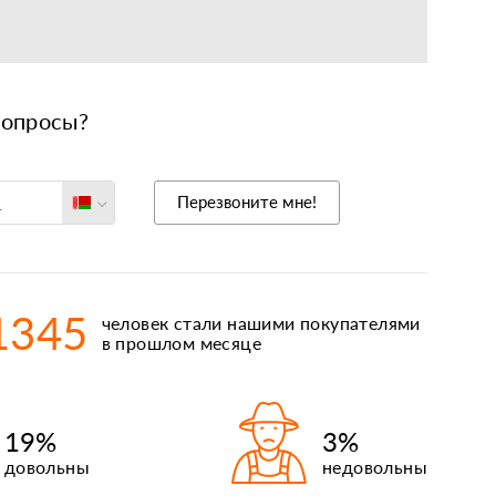
вопросы?
еларусь
Перезвоните мне!
оссия
ольша
захстан
1345
человек стали нашими покупателями
рмения
в прошлом месяце
иргизия
19%
3%
довольны
недовольны