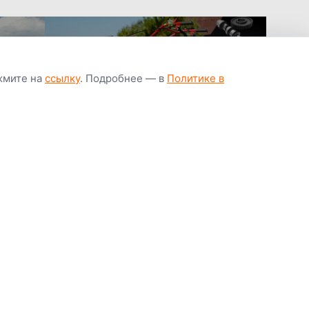
ажмите на
ссылку
. Подробнее — в
Политике в
апчастей всегда
Гарантия низкой
Цены от завод
ичии
цены
производител
Youtube
Instagram
OK
Facebook
ВК
Tiktok
Viber
Telegram
Часто задаваемые вопросы
Почему покупают у нас
Написать директору