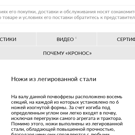
иях его покупки, доставки и обслуживания носят ознакоми
 товаре и условиях его поставки обратитесь к представите
ИСТИКИ
ВИДЕО
4
СЕРТИ
ПОЧЕМУ «КРОНОС»
Ножи из легированной стали
На валу данной почвофрезы расположено восемь
секций, на каждой из которых установлено по 6
ножей изогнутой формы. За счет изгиба под
определенным углом они легко входят в почву,
исключая перегрузки самого агрегата и трактора.
Помимо этого, ножи выполнены из легированной
стали, обладающей повышенной прочностью,
благодаря чему они справляются с любыми