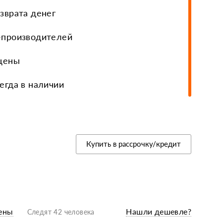
зврата денег
еры, диски, колёса
-производителей
 цены
егда в наличии
Купить в рассрочку/кредит
ены
Нашли дешевле?
Следят 42 человека