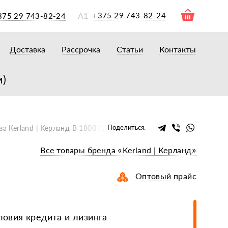
А1
+375 29 743-82-24
375 29 743-82-24
Доставка
Рассрочка
Статьи
Контакты
ры
торы
м)
акторам
окам
очному навесному оборудованию
Поделиться:
а Kerland | Керланд B 1800 (1,8 м)
рному навесному оборудованию
Все товары бренда «Kerland | Керланд»
 для минитракторов
елеуборочным комбайнам, копалкам
Оптовый прайс
 для мотоблоков
и
мазки, жидкости
овия кредита и лизинга
ки, сальники, ремни