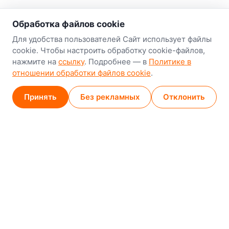
о нас
Обработка файлов cookie
Наш склад-магазин:
Для удобства пользователей Сайт использует файлы
cookie. Чтобы настроить обработку cookie-файлов,
Минск
нажмите на
ссылку
. Подробнее — в
Политике в
8-й Путепроводный переулок, 5
отношении обработки файлов cookie
.
GPS
53.924752, 27.489820
Принять
Без рекламных
Отклонить
Карта проезда
Минск (магазин)