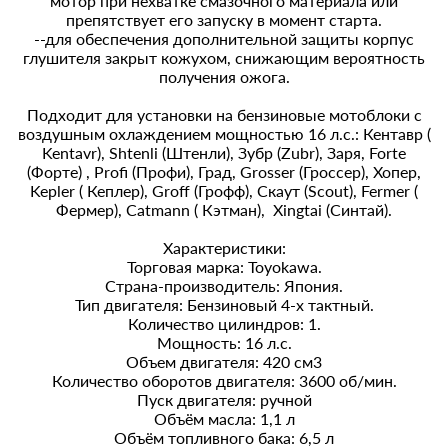
мотор при нехватке смазочного материала или
препятствует его запуску в момент старта.
--для обеспечения дополнительной защиты корпус
глушителя закрыт кожухом, снижающим вероятность
получения ожога.
Подходит для установки на бензиновые мотоблоки с
воздушным охлаждением мощностью 16 л.с.: Кентавр (
Kentavr), Shtenli (Штенли), Зубр (Zubr), Заря, Forte
(Форте) , Profi (Профи), Град, Grosser (Гроссер), Хопер,
Kepler ( Кеплер), Groff (Грофф), Скаут (Scout), Fermer (
Фермер), Catmann ( Кэтман), Xingtai (Синтай).
Характеристики:
Торговая марка: Toyokawa.
Страна-производитель: Япония.
Тип двигателя: Бензиновый 4-х тактный.
Количество цилиндров: 1.
Мощность: 16 л.с.
Объем двигателя: 420 см3
Количество оборотов двигателя: 3600 об/мин.
Пуск двигателя: ручной
Объём масла: 1,1 л
Объём топливного бака: 6,5 л