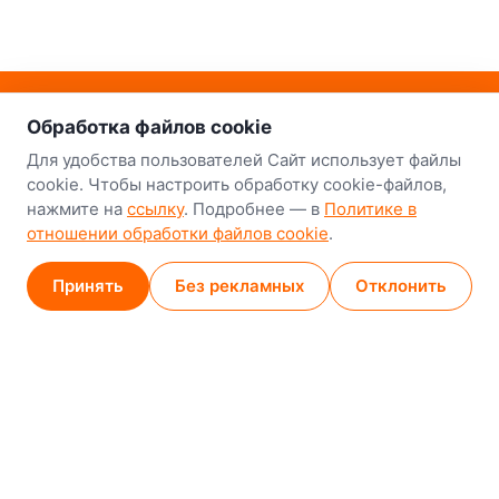
о нас
Наш склад-магазин:
Обработка файлов cookie
Минск
Для удобства пользователей Сайт использует файлы
cookie. Чтобы настроить обработку cookie-файлов,
8-й Путепроводный переулок, 5
нажмите на
ссылку
. Подробнее — в
Политике в
отношении обработки файлов cookie
.
GPS
53.924752, 27.489820
Карта проезда
Принять
Без рекламных
Отклонить
Минск (магазин)