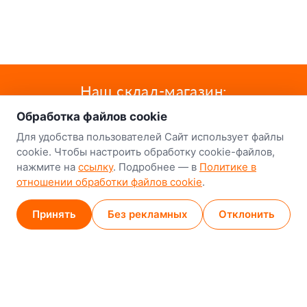
о нас
Наш склад-магазин:
Обработка файлов cookie
Минск
Для удобства пользователей Сайт использует файлы
8-й Путепроводный переулок, 5
cookie. Чтобы настроить обработку cookie-файлов,
нажмите на
ссылку
. Подробнее — в
Политике в
GPS
53.924752, 27.489820
отношении обработки файлов cookie
.
Карта проезда
Принять
Без рекламных
Отклонить