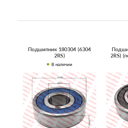
Подшипник 180304 (6304
Подши
2RS)
2RS) (
м
В наличии