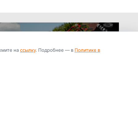
ажмите на
ссылку
. Подробнее — в
Политике в
апчастей всегда
Гарантия низкой
Цены от завод
ичии
цены
производител
Youtube
Instagram
OK
Facebook
ВК
Tiktok
Viber
Telegram
Часто задаваемые вопросы
Почему покупают у нас
Написать директору