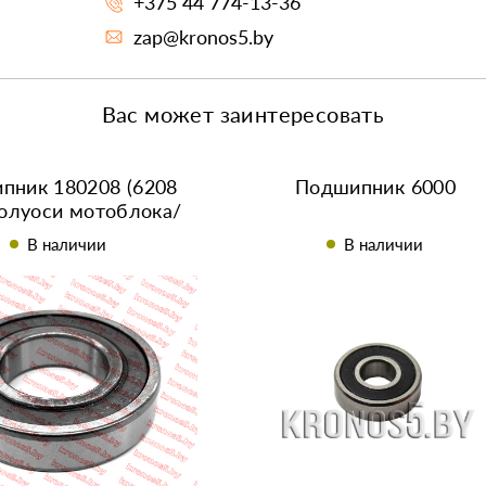
+375 44 774-13-36
zap@kronos5.by
Вас может заинтересовать
пник 180208 (6208
Подшипник 6000
полуоси мотоблока/
инитрактора)
В наличии
В наличии