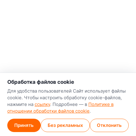
о нас
Обработка файлов cookie
Наш склад-магазин:
Для удобства пользователей Сайт использует файлы
cookie. Чтобы настроить обработку cookie-файлов,
Минск
нажмите на
ссылку
. Подробнее — в
Политике в
8-й Путепроводный переулок, 5
отношении обработки файлов cookie
.
GPS
53.924752, 27.489820
Принять
Без рекламных
Отклонить
Карта проезда