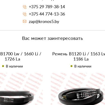
+375 29 789-38-14
+375 44 774-13-36
zap@kronos5.by
Вас может заинтересовать
B1700 Lw / 1660 Li /
Ремень В1120 Li / 1163 L
1726 La
1186 La
В наличии
В наличии