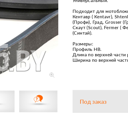
Универсальный.
Запчасти
Прочее
Подходит для мотоблок
Кентавр ( Kentavr), Shtenl
Шины, кам
(Профи), Град, Grosser (Г
Скаут (Scout), Fermer ( Ф
(Синтай).
Размеры:
Профиль НВ.
Длина по верхней части 
Ширина по верхней част
Под заказ