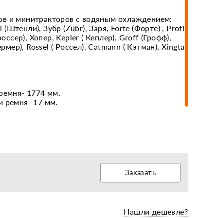
ов и минитракторов с водяным охлаждением:
i (Штенли), Зубр (Zubr), Заря, Forte (Форте) , Profi
еры, диски, колёса
россер), Хопер, Kepler ( Кеплер), Groff (Грофф),
ермер), Rossel ( Россел), Catmann ( Кэтман), Xingtai
ремня- 1774 мм.
и ремня- 17 мм.
Заказать
Нашли дешевле?