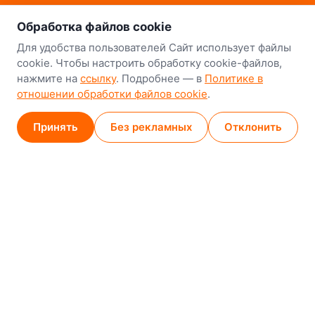
о нас
Наш склад-магазин:
Обработка файлов cookie
Минск
Для удобства пользователей Сайт использует файлы
cookie. Чтобы настроить обработку cookie-файлов,
8-й Путепроводный переулок, 5
нажмите на
ссылку
. Подробнее — в
Политике в
отношении обработки файлов cookie
.
GPS
53.924752, 27.489820
Карта проезда
Принять
Без рекламных
Отклонить
Минск (магазин)