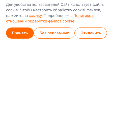
Для удобства пользователей Сайт использует файлы
8-й Путепроводный переулок, 5
cookie. Чтобы настроить обработку cookie-файлов,
нажмите на
ссылку
. Подробнее — в
Политике в
GPS
53.924752, 27.489820
отношении обработки файлов cookie
.
Карта проезда
Принять
Без рекламных
Отклонить
Минск (магазин)
1
/
2