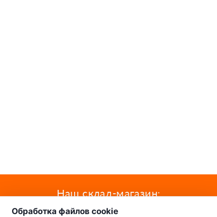
о нас
Наш склад-магазин:
Обработка файлов cookie
Минск