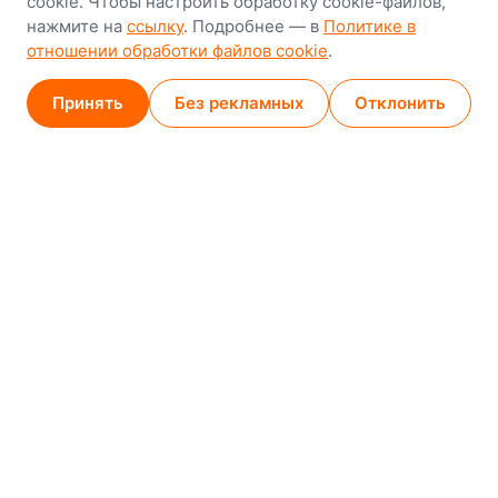
cookie. Чтобы настроить обработку cookie-файлов,
нажмите на
ссылку
. Подробнее — в
Политике в
GPS
53.924752, 27.489820
отношении обработки файлов cookie
.
Карта проезда
Принять
Без рекламных
Отклонить
Минск (магазин)
1
/
2