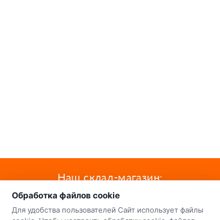
о нас
Наш склад-магазин:
Обработка файлов cookie
Минск
Для удобства пользователей Сайт использует файлы
8-й Путепроводный переулок, 5