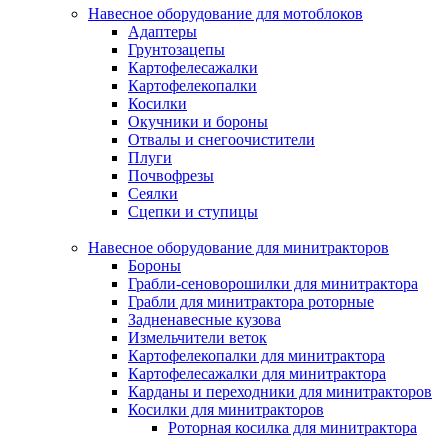
Навесное оборудование для мотоблоков
Адаптеры
Грунтозацепы
Картофелесажалки
Картофелекопалки
Косилки
Окучники и бороны
Отвалы и снегоочистители
Плуги
Почвофрезы
Сеялки
Сцепки и ступицы
Навесное оборудование для минитракторов
Бороны
Грабли-сеноворошилки для минитрактора
Грабли для минитрактора роторные
Задненавесные кузова
Измельчители веток
Картофелекопалки для минитрактора
Картофелесажалки для минитрактора
Карданы и переходники для минитракторов
Косилки для минитракторов
Роторная косилка для минитрактора