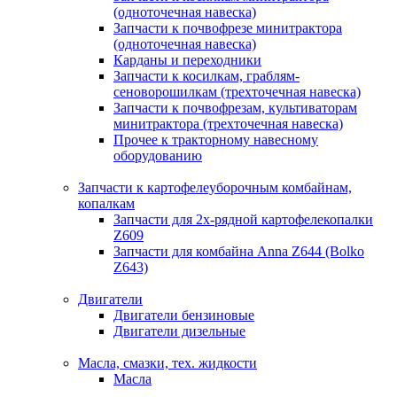
(одноточечная навеска)
Запчасти к почвофрезе минитрактора
(одноточечная навеска)
Карданы и переходники
Запчасти к косилкам, граблям-
сеноворошилкам (трехточечная навеска)
Запчасти к почвофрезам, культиваторам
минитрактора (трехточечная навеска)
Прочее к тракторному навесному
оборудованию
Запчасти к картофелеуборочным комбайнам,
копалкам
Запчасти для 2х-рядной картофелекопалки
Z609
Запчасти для комбайна Anna Z644 (Bolko
Z643)
Двигатели
Двигатели бензиновые
Двигатели дизельные
Масла, смазки, тех. жидкости
Масла