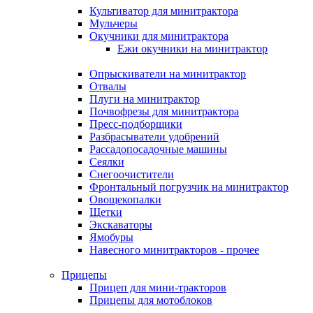
Культиватор для минитрактора
Мульчеры
Окучники для минитрактора
Ежи окучники на минитрактор
Опрыскиватели на минитрактор
Отвалы
Плуги на минитрактор
Почвофрезы для минитрактора
Пресс-подборщики
Разбрасыватели удобрений
Рассадопосадочные машины
Сеялки
Снегоочистители
Фронтальный погрузчик на минитрактор
Овощекопалки
Щетки
Экскаваторы
Ямобуры
Навесного минитракторов - прочее
Прицепы
Прицеп для мини-тракторов
Прицепы для мотоблоков