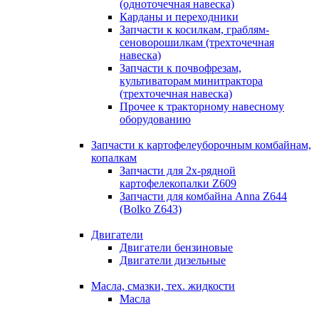
(одноточечная навеска)
Карданы и переходники
Запчасти к косилкам, граблям-
сеноворошилкам (трехточечная
навеска)
Запчасти к почвофрезам,
культиваторам минитрактора
(трехточечная навеска)
Прочее к тракторному навесному
оборудованию
Запчасти к картофелеуборочным комбайнам,
копалкам
Запчасти для 2х-рядной
картофелекопалки Z609
Запчасти для комбайна Anna Z644
(Bolko Z643)
Двигатели
Двигатели бензиновые
Двигатели дизельные
Масла, смазки, тех. жидкости
Масла