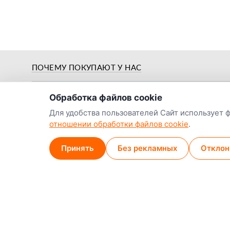
о нас
ПОЧЕМУ ПОКУПАЮТ У НАС
Обработка файлов cookie
Для удобства пользователей Сайт использует 
отношении обработки файлов cookie
.
Предпродажная
й
Цены от заводов-
подготовка и
Принять
Без рекламных
Отклон
производителей
обкатка
Наши контакты:
Наши магазины
Минск (магазин)
+375 29 789-38-14
МТС
9:00–18:00, ежедн
+375 44 774-13-36
А1