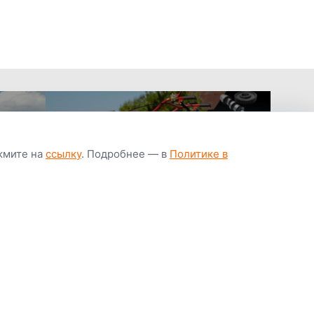
ажмите на
ссылку
. Подробнее — в
Политике в
апчастей всегда
Гарантия низкой
Цены от завод
ичии
цены
производител
Youtube
Instagram
OK
Facebook
ВК
Tiktok
Viber
Telegram
Часто задаваемые вопросы
Почему покупают у нас