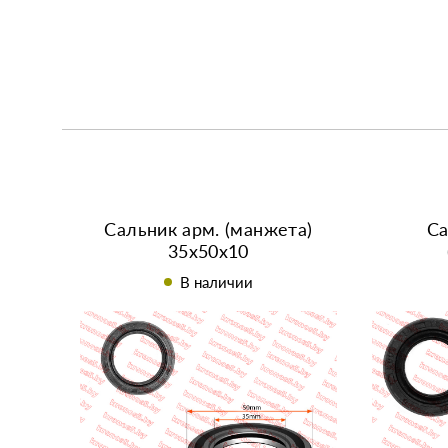
Сальник арм. (манжета)
Са
35х50х10
В наличии