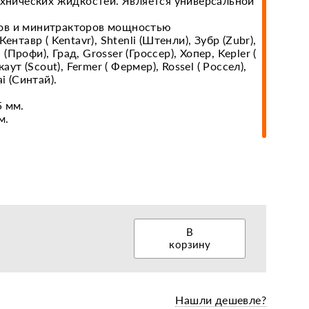
ехнических жидкостей. Является универсальной
ов и минитракторов мощностью
ентавр ( Kentavr), Shtenli (Штенли), Зубр (Zubr),
еры, диски, колёса
i (Профи), Град, Grosser (Гроссер), Хопер, Kepler (
аут (Scout), Fermer ( Фермер), Rossel ( Россел),
i (Синтай).
5 мм.
м.
В
корзину
Нашли дешевле?