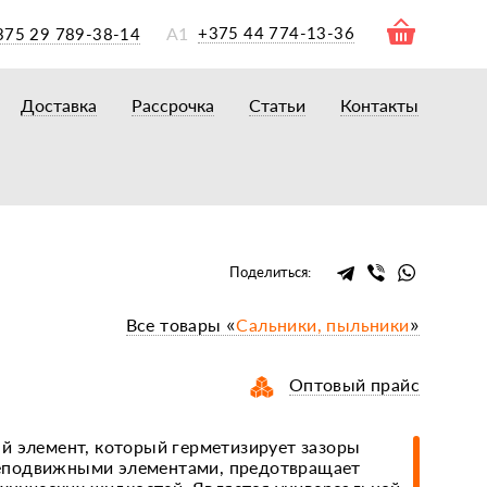
А1
+375 44 774-13-36
375 29 789-38-14
Доставка
Рассрочка
Статьи
Контакты
ры
торы
акторам
окам
очному навесному оборудованию
Поделиться:
рному навесному оборудованию
Все товары «
Сальники, пыльники
»
 для минитракторов
елеуборочным комбайнам, копалкам
Оптовый прайс
 для мотоблоков
и
мазки, жидкости
й элемент, который герметизирует зазоры
подвижными элементами, предотвращает
ки, сальники, ремни