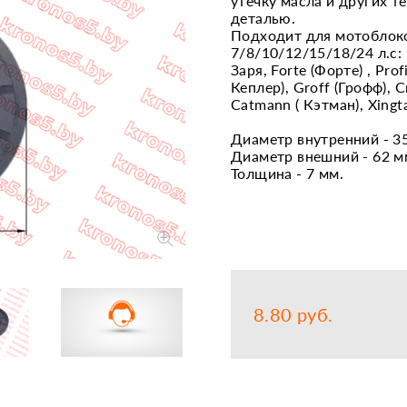
утечку масла и других т
деталью.
Запчасти
Прочее
Подходит для мотоблок
7/8/10/12/15/18/24 л.с: К
Шины, кам
Заря, Forte (Форте) , Prof
Кеплер), Groff (Грофф), Ск
Catmann ( Кэтман), Xingta
Диаметр внутренний - 3
Диаметр внешний - 62 м
Толщина - 7 мм.
8.80 руб.