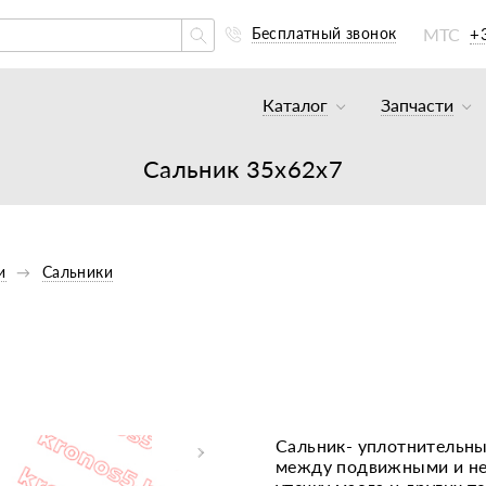
МТС
+
Бесплатный звонок
Каталог
Запчасти
Тракторы и минитракто
Аккумуля
Сальник 35х62х7
Грузовики
К минитр
Погрузчики
К мотобл
Мотоблоки
К мотобл
и
Сальники
Культиваторы
К тракто
Навесное оборудование
К картоф
Навесное оборудование
Двигател
Двигатели
Масла, с
Сальник- уплотнительны
между подвижными и не
Прицепы
Подшипни