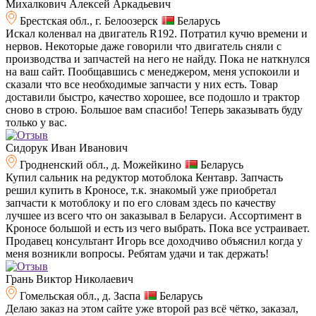
Михалкович Алексей Аркадьевич
Брестская обл., г. Белоозерск
Беларусь
Искал коленвал на двигатель R192. Потратил кучю времени и
нервов. Некоторые даже говорили что двигатель сняли с
производства и запчастей на него не найду. Пока не наткнулся
на ваш сайт. Пообщавшись с менеджером, меня успокоили и
сказали что все необходимые запчасти у них есть. Товар
доставили быстро, качество хорошее, все подошло и трактор
сново в строю. Большое вам спасибо! Теперь заказывать буду
только у вас.
Сидорук Иван Иванович
Гродненский обл., д. Можейкино
Беларусь
Купил сальник на редуктор мотоблока Кентавр. Запчасть
решил купить в Кроносе, т.к. знакомый уже приобретал
запчасти к мотоблоку и по его словам здесь по качеству
лучшее из всего что он заказывал в Беларуси. Ассортимент в
Кроносе большой и есть из чего выбрать. Пока все устраивает.
Продавец консультант Игорь все доходчиво объяснил когда у
меня возникли вопросы. Ребятам удачи и так держать!
Грань Виктор Николаевич
Гомельская обл., д. Заспа
Беларусь
Делаю заказ на этом сайте уже второй раз всё чётко, заказал,