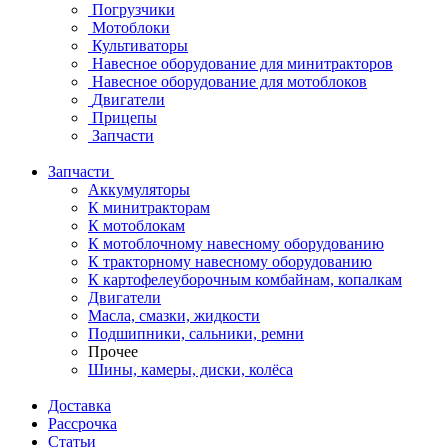
Погрузчики
Мотоблоки
Культиваторы
Навесное оборудование для минитракторов
Навесное оборудование для мотоблоков
Двигатели
Прицепы
Запчасти
Запчасти
Аккумуляторы
К минитракторам
К мотоблокам
К мотоблочному навесному оборудованию
К тракторному навесному оборудованию
К картофелеуборочным комбайнам, копалкам
Двигатели
Масла, смазки, жидкости
Подшипники, сальники, ремни
Прочее
Шины, камеры, диски, колёса
Доставка
Рассрочка
Статьи