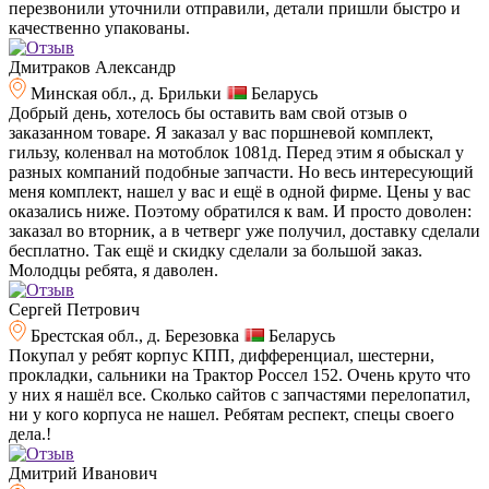
перезвонили уточнили отправили, детали пришли быстро и
качественно упакованы.
Дмитраков Александр
Минская обл., д. Брильки
Беларусь
Добрый день, хотелось бы оставить вам свой отзыв о
заказанном товаре. Я заказал у вас поршневой комплект,
гильзу, коленвал на мотоблок 1081д. Перед этим я обыскал у
разных компаний подобные запчасти. Но весь интересующий
меня комплект, нашел у вас и ещё в одной фирме. Цены у вас
оказались ниже. Поэтому обратился к вам. И просто доволен:
заказал во вторник, а в четверг уже получил, доставку сделали
бесплатно. Так ещё и скидку сделали за большой заказ.
Молодцы ребята, я даволен.
Сергей Петрович
Брестская обл., д. Березовка
Беларусь
Покупал у ребят корпус КПП, дифференциал, шестерни,
прокладки, сальники на Трактор Россел 152. Очень круто что
у них я нашёл все. Сколько сайтов с запчастями перелопатил,
ни у кого корпуса не нашел. Ребятам респект, спецы своего
дела.!
Дмитрий Иванович