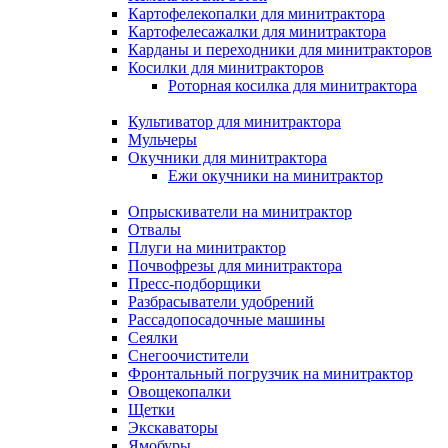
Картофелекопалки для минитрактора
Картофелесажалки для минитрактора
Карданы и переходники для минитракторов
Косилки для минитракторов
Роторная косилка для минитрактора
Культиватор для минитрактора
Мульчеры
Окучники для минитрактора
Ежи окучники на минитрактор
Опрыскиватели на минитрактор
Отвалы
Плуги на минитрактор
Почвофрезы для минитрактора
Пресс-подборщики
Разбрасыватели удобрений
Рассадопосадочные машины
Сеялки
Снегоочистители
Фронтальный погрузчик на минитрактор
Овощекопалки
Щетки
Экскаваторы
Ямобуры