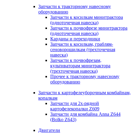
Запчасти к тракторному навесному
оборудованию
Запчасти к косилкам минитрактора
(одноточечная навеска)
Запчасти к почвофрезе минитрактора
(одноточечная навеска)
Карданы и переходники
Запчасти к косилкам, граблям-
сеноворошилкам (трехточечная
навеска)
Запчасти к почвофрезам,
культиваторам минитрактора
(трехточечная навеска)
Прочее к тракторному навесному
оборудованию
Запчасти к картофелеуборочным комбайнам,
копалкам
Запчасти для 2х-рядной
картофелекопалки Z609
Запчасти для комбайна Anna Z644
(Bolko Z643)
Двигатели