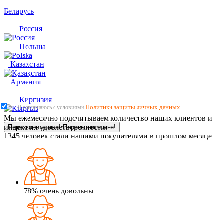
Беларусь
Россия
Польша
Казахстан
Армения
Киргизия
Политики защиты личных данных
Я соглашаюсь с условиями
Мы ежемесячно подсчитываем количество наших клиентов и
индекс их удовлетворенности.
Перезвоните мне!
Перезвоните мне!
1345
человек стали нашими покупателями в прошлом месяце
78%
очень довольны