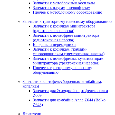
Запчасти к мотоблочным косилкам
Запчасти к плугам, почвофрезам
Прочее к мотоблочному оборудованию
Запчасти к тракторному навесному оборудованию
Запчасти к косилкам минитрактора
(одноточечная навеска)
Запчасти к почвофрезе минитрактора
(одноточечная навеска)
Карданы и переходники
Запчасти к косилкам, граблям-
сеноворошилкам (трехточечная навеска)
Запчасти к почвофрезам, культиваторам
минитрактора (трехточечная навеска)
Прочее к тракторному навесному
оборудованию
Запчасти к картофелеуборочным комбайнам,
копалкам
Запчасти для 2х-рядной картофелекопалки
Z609
Запчасти для комбайна Anna Z644 (Bolko
Z643)
Двигатели