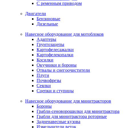
С ременным приводом
Двигатели
Бензиновые
Дизельные
Навесное оборудование для мотоблоков
Адаптеры
Грунтозацепы
Картофелесажалки
Картофелекопалки
Косилки
Окучники и бороны
Отвалы и снегоочистители
Плуги
Почвофрезы
Сеялки
Сцепки и ступицы
Навесное оборудование для минитракторов
Бороны
Грабли-сеноворошилки для минитрактора
Грабли для минитрактора роторные
Задненавесные кузова
Измельчители веток