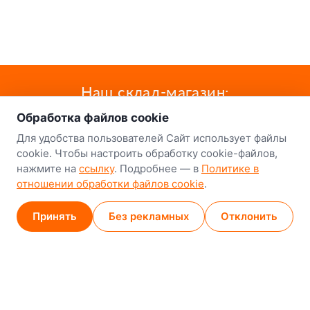
о нас
Наш склад-магазин:
Обработка файлов cookie
Минск
Для удобства пользователей Сайт использует файлы
8-й Путепроводный переулок, 5
cookie. Чтобы настроить обработку cookie-файлов,
нажмите на
ссылку
. Подробнее — в
Политике в
GPS
53.924752, 27.489820
отношении обработки файлов cookie
.
Карта проезда
Принять
Без рекламных
Отклонить