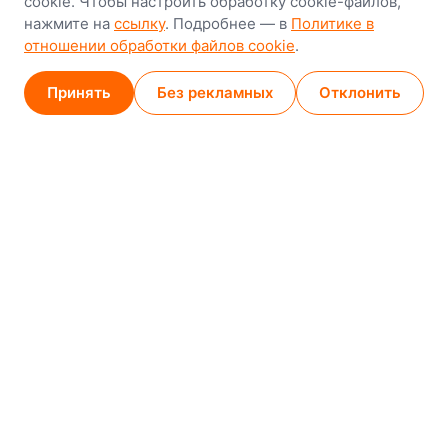
cookie. Чтобы настроить обработку cookie-файлов,
нажмите на
ссылку
. Подробнее — в
Политике в
GPS
53.924752, 27.489820
отношении обработки файлов cookie
.
Карта проезда
Принять
Без рекламных
Отклонить
Минск (магазин)
1
/
2