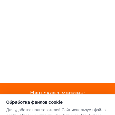
о нас
Наш склад-магазин:
Обработка файлов cookie
Минск
Для удобства пользователей Сайт использует файлы
8-й Путепроводный переулок, 5