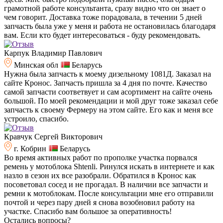
грамотной работе консультанта, сразу видно что он знает о
чем говорит. Доставка тоже порадовала, в течении 5 дней
запчасть была уже у меня и работа не остановилась благодаря
вам. Если кто будет интересоваться - буду рекомендовать.
Карпук Владимир Павлович
Минская обл
Беларусь
Нужна была запчасть к моему дизельному 1081Д. Заказал на
сайте Кронос. Запчасть пришла за 4 дня по почте. Качество
самой запчасти соответвует и сам асортимент на сайте очень
большой. По моей рекомендации и мой друг тоже заказал себе
запчасть к своему Фермеру на этом сайте. Его как и меня все
устроило, спасибо.
Кравчук Сергей Викторович
г. Кобрин
Беларусь
Во время активных работ по прополке участка порвался
ремень у мотоблока Shtenli. Ринулся искать в интернете и как
назло в сезон их все разобрали. Обратился в Кронос как
посоветовал сосед и не прогадал. В наличии все запчасти и
ремни к мотоблокам. После консультации мне его отправили
почтой и через пару дней я снова возобновил работу на
участке. Спасибо вам большое за оперативность!
Остались вопросы?