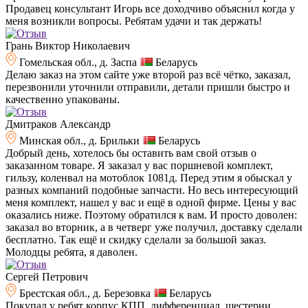
Продавец консультант Игорь все доходчиво объяснил когда у
меня возникли вопросы. Ребятам удачи и так держать!
Грань Виктор Николаевич
Гомельская обл., д. Заспа
Беларусь
Делаю заказ на этом сайте уже второй раз всё чётко, заказал,
перезвонили уточнили отправили, детали пришли быстро и
качественно упакованы.
Дмитраков Александр
Минская обл., д. Брильки
Беларусь
Добрый день, хотелось бы оставить вам свой отзыв о
заказанном товаре. Я заказал у вас поршневой комплект,
гильзу, коленвал на мотоблок 1081д. Перед этим я обыскал у
разных компаний подобные запчасти. Но весь интересующий
меня комплект, нашел у вас и ещё в одной фирме. Цены у вас
оказались ниже. Поэтому обратился к вам. И просто доволен:
заказал во вторник, а в четверг уже получил, доставку сделали
бесплатно. Так ещё и скидку сделали за большой заказ.
Молодцы ребята, я даволен.
Сергей Петрович
Брестская обл., д. Березовка
Беларусь
Покупал у ребят корпус КПП, дифференциал, шестерни,