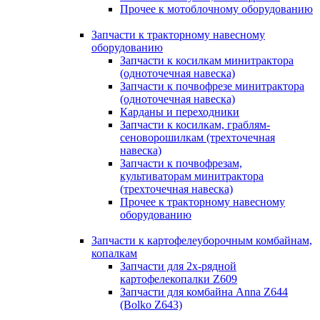
Прочее к мотоблочному оборудованию
Запчасти к тракторному навесному
оборудованию
Запчасти к косилкам минитрактора
(одноточечная навеска)
Запчасти к почвофрезе минитрактора
(одноточечная навеска)
Карданы и переходники
Запчасти к косилкам, граблям-
сеноворошилкам (трехточечная
навеска)
Запчасти к почвофрезам,
культиваторам минитрактора
(трехточечная навеска)
Прочее к тракторному навесному
оборудованию
Запчасти к картофелеуборочным комбайнам,
копалкам
Запчасти для 2х-рядной
картофелекопалки Z609
Запчасти для комбайна Anna Z644
(Bolko Z643)