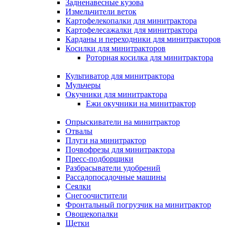
Задненавесные кузова
Измельчители веток
Картофелекопалки для минитрактора
Картофелесажалки для минитрактора
Карданы и переходники для минитракторов
Косилки для минитракторов
Роторная косилка для минитрактора
Культиватор для минитрактора
Мульчеры
Окучники для минитрактора
Ежи окучники на минитрактор
Опрыскиватели на минитрактор
Отвалы
Плуги на минитрактор
Почвофрезы для минитрактора
Пресс-подборщики
Разбрасыватели удобрений
Рассадопосадочные машины
Сеялки
Снегоочистители
Фронтальный погрузчик на минитрактор
Овощекопалки
Щетки