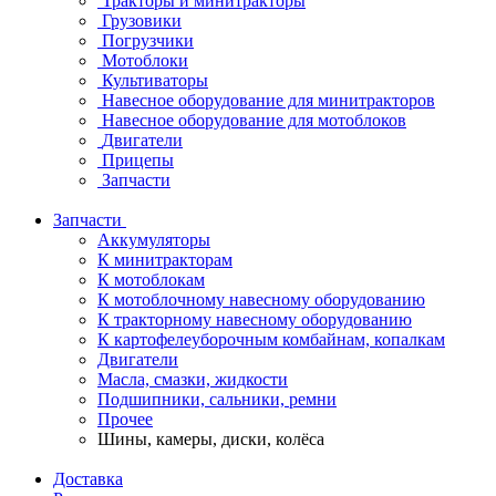
Тракторы и минитракторы
Грузовики
Погрузчики
Мотоблоки
Культиваторы
Навесное оборудование для минитракторов
Навесное оборудование для мотоблоков
Двигатели
Прицепы
Запчасти
Запчасти
Аккумуляторы
К минитракторам
К мотоблокам
К мотоблочному навесному оборудованию
К тракторному навесному оборудованию
К картофелеуборочным комбайнам, копалкам
Двигатели
Масла, смазки, жидкости
Подшипники, сальники, ремни
Прочее
Шины, камеры, диски, колёса
Доставка