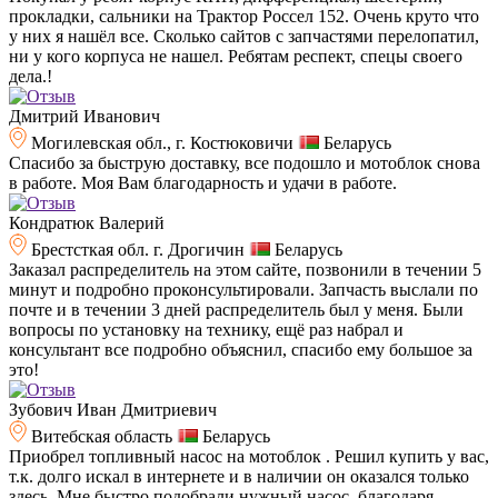
прокладки, сальники на Трактор Россел 152. Очень круто что
у них я нашёл все. Сколько сайтов с запчастями перелопатил,
ни у кого корпуса не нашел. Ребятам респект, спецы своего
дела.!
Дмитрий Иванович
Могилевская обл., г. Костюковичи
Беларусь
Спасибо за быструю доставку, все подошло и мотоблок снова
в работе. Моя Вам благодарность и удачи в работе.
Кондратюк Валерий
Брестсткая обл. г. Дрогичин
Беларусь
Заказал распределитель на этом сайте, позвонили в течении 5
минут и подробно проконсультировали. Запчасть выслали по
почте и в течении 3 дней распределитель был у меня. Были
вопросы по установку на технику, ещё раз набрал и
консультант все подробно объяснил, спасибо ему большое за
это!
Зубович Иван Дмитриевич
Витебская область
Беларусь
Приобрел топливный насос на мотоблок . Решил купить у вас,
т.к. долго искал в интернете и в наличии он оказался только
здесь. Мне быстро подобрали нужный насос, благодаря