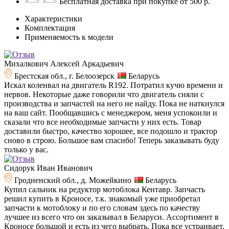
Бесплатная доставка при покупке от 500 р.
Характеристики
Комплектация
Применяемость к модели
Михалкович Алексей Аркадьевич
Брестская обл., г. Белоозерск
Беларусь
Искал коленвал на двигатель R192. Потратил кучю времени и
нервов. Некоторые даже говорили что двигатель сняли с
производства и запчастей на него не найду. Пока не наткнулся
на ваш сайт. Пообщавшись с менеджером, меня успокоили и
сказали что все необходимые запчасти у них есть. Товар
доставили быстро, качество хорошее, все подошло и трактор
сново в строю. Большое вам спасибо! Теперь заказывать буду
только у вас.
Сидорук Иван Иванович
Гродненский обл., д. Можейкино
Беларусь
Купил сальник на редуктор мотоблока Кентавр. Запчасть
решил купить в Кроносе, т.к. знакомый уже приобретал
запчасти к мотоблоку и по его словам здесь по качеству
лучшее из всего что он заказывал в Беларуси. Ассортимент в
Кроносе большой и есть из чего выбрать. Пока все устраивает.