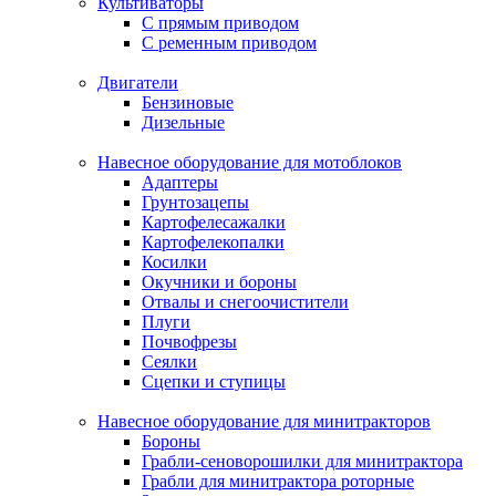
Культиваторы
С прямым приводом
С ременным приводом
Двигатели
Бензиновые
Дизельные
Навесное оборудование для мотоблоков
Адаптеры
Грунтозацепы
Картофелесажалки
Картофелекопалки
Косилки
Окучники и бороны
Отвалы и снегоочистители
Плуги
Почвофрезы
Сеялки
Сцепки и ступицы
Навесное оборудование для минитракторов
Бороны
Грабли-сеноворошилки для минитрактора
Грабли для минитрактора роторные