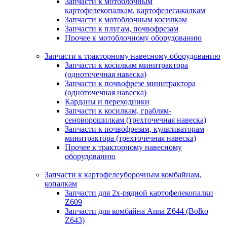
Запчасти к мотоблочным
картофелекопалкам, картофелесажалкам
Запчасти к мотоблочным косилкам
Запчасти к плугам, почвофрезам
Прочее к мотоблочному оборудованию
Запчасти к тракторному навесному оборудованию
Запчасти к косилкам минитрактора
(одноточечная навеска)
Запчасти к почвофрезе минитрактора
(одноточечная навеска)
Карданы и переходники
Запчасти к косилкам, граблям-
сеноворошилкам (трехточечная навеска)
Запчасти к почвофрезам, культиваторам
минитрактора (трехточечная навеска)
Прочее к тракторному навесному
оборудованию
Запчасти к картофелеуборочным комбайнам,
копалкам
Запчасти для 2х-рядной картофелекопалки
Z609
Запчасти для комбайна Anna Z644 (Bolko
Z643)