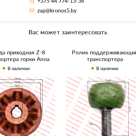
+375 44 774-13-36
zap@kronos5.by
Вас может заинтересовать
да приводная Z-8
Ролик поддерживающи
портера горки Anna
транспортера
ботвоудалителя (длинн
В наличии
В наличии
ось) Anna, Bolko