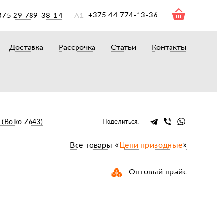
А1
+375 44 774-13-36
375 29 789-38-14
Доставка
Рассрочка
Статьи
Контакты
ры
торы
акторам
окам
очному навесному оборудованию
(Bolko Z643)
Поделиться:
рному навесному оборудованию
Все товары «
Цепи приводные
»
 для минитракторов
елеуборочным комбайнам, копалкам
Оптовый прайс
 для мотоблоков
и
мазки, жидкости
ки, сальники, ремни