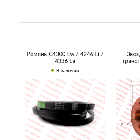
Ремень С4300 Lw / 4246 Li /
Звез
4336 La
транс
В наличии