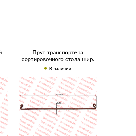
й
Прут транспортера
сортировочного стола шир.
ая
740мм Anna
В наличии