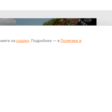
ажмите на
ссылку
. Подробнее — в
Политике в
апчастей всегда
Гарантия низкой
Цены от завод
ичии
цены
производител
Youtube
Instagram
OK
Facebook
ВК
Tiktok
Viber
Telegram
Часто задаваемые вопросы
Почему покупают у нас
Написать директору