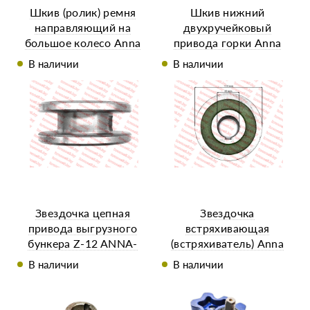
Шкив (ролик) ремня
Шкив нижний
направляющий на
двухручейковый
большое колесо Anna
привода горки Anna
открытый
В наличии
В наличии
Звездочка цепная
Звездочка
привода выгрузного
встряхивающая
бункера Z-12 ANNA-
(встряхиватель) Anna
BOLKO
В наличии
В наличии