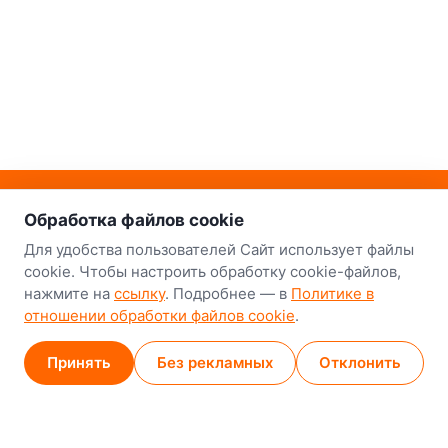
о нас
Наш склад-магазин:
Обработка файлов cookie
Минск
Для удобства пользователей Сайт использует файлы
cookie. Чтобы настроить обработку cookie-файлов,
8-й Путепроводный переулок, 5
нажмите на
ссылку
. Подробнее — в
Политике в
отношении обработки файлов cookie
.
GPS
53.924752, 27.489820
Карта проезда
Принять
Без рекламных
Отклонить