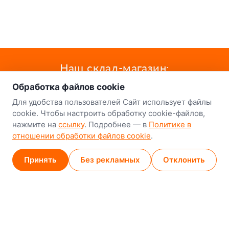
о нас
Наш склад-магазин:
Обработка файлов cookie
Минск
Для удобства пользователей Сайт использует файлы
8-й Путепроводный переулок, 5
cookie. Чтобы настроить обработку cookie-файлов,
нажмите на
ссылку
. Подробнее — в
Политике в
GPS
53.924752, 27.489820
отношении обработки файлов cookie
.
Карта проезда
Принять
Без рекламных
Отклонить