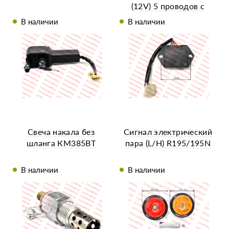
(12V) 5 проводов с
фишкой SF-244
В наличии
В наличии
Свеча накала без
Сигнал электрический
шланга КМ385ВТ
пара (L/H) R195/195N
В наличии
В наличии