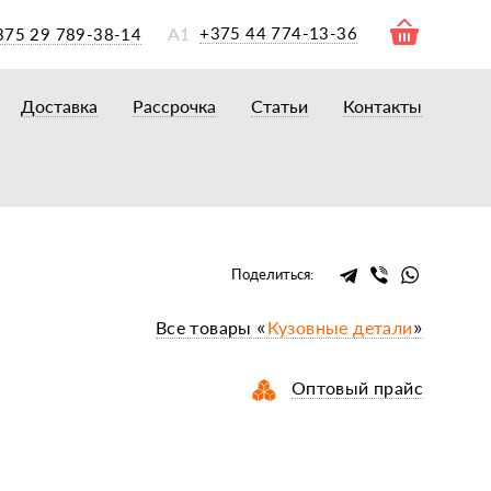
А1
+375 44 774-13-36
375 29 789-38-14
Доставка
Рассрочка
Статьи
Контакты
ры
торы
акторам
окам
очному навесному оборудованию
Поделиться:
рному навесному оборудованию
Все товары «
Кузовные детали
»
 для минитракторов
елеуборочным комбайнам, копалкам
Оптовый прайс
 для мотоблоков
и
мазки, жидкости
ки, сальники, ремни