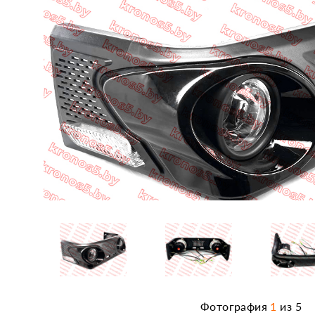
Фотография
1
из
5