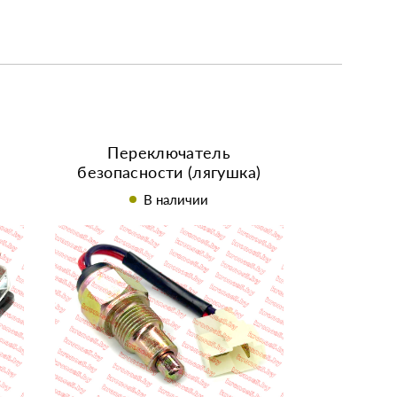
Переключатель
в
безопасности (лягушка)
ру
В наличии
15