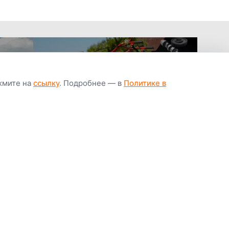
ажмите на
ссылку
. Подробнее — в
Политике в
апчастей всегда
Гарантия низкой
Цены от завод
ичии
цены
производител
Youtube
Instagram
OK
Facebook
ВК
Tiktok
Viber
Telegram
Часто задаваемые вопросы
Почему покупают у нас
Написать директору