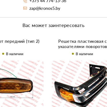
+375 44 774-13-36
zap@kronos5.by
Вас может заинтересовать
т передний (тип 2)
Решетка пластиковая с
указателями поворото
передняя к минитракто
В наличии
В наличии
R195/195N/ZS1100/ZS11