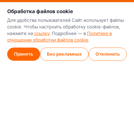
о нас
Наш склад-магазин:
Обработка файлов cookie
Минск
Для удобства пользователей Сайт использует файлы
cookie. Чтобы настроить обработку cookie-файлов,
8-й Путепроводный переулок, 5
нажмите на
ссылку
. Подробнее — в
Политике в
отношении обработки файлов cookie
.
GPS
53.924752, 27.489820
Карта проезда
Принять
Без рекламных
Отклонить
Минск (магазин)