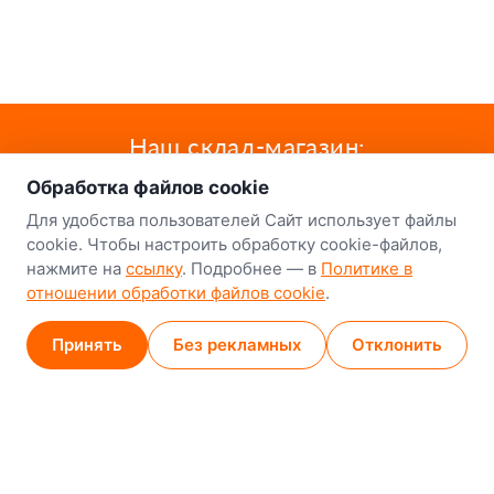
о нас
Наш склад-магазин:
Обработка файлов cookie
Минск
Для удобства пользователей Сайт использует файлы
8-й Путепроводный переулок, 5
cookie. Чтобы настроить обработку cookie-файлов,
нажмите на
ссылку
. Подробнее — в
Политике в
GPS
53.924752, 27.489820
отношении обработки файлов cookie
.
Карта проезда
Принять
Без рекламных
Отклонить