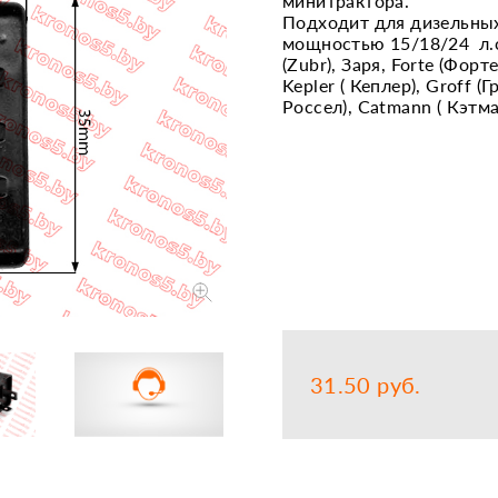
минитрактора.
Подходит для дизельны
Запчасти
Прочее
мощностью 15/18/24 л.с: 
(Zubr), Заря, Forte (Форте
Шины, кам
Kepler ( Кеплер), Groff (Г
Россел), Catmann ( Кэтман
31.50 руб.