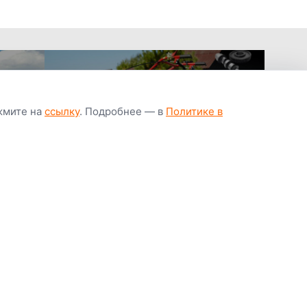
ажмите на
ссылку
. Подробнее — в
Политике в
апчастей всегда
Гарантия низкой
Цены от завод
ичии
цены
производител
Youtube
Instagram
OK
Facebook
ВК
Tiktok
Viber
Telegram
Часто задаваемые вопросы
Почему покупают у нас
Написать директору