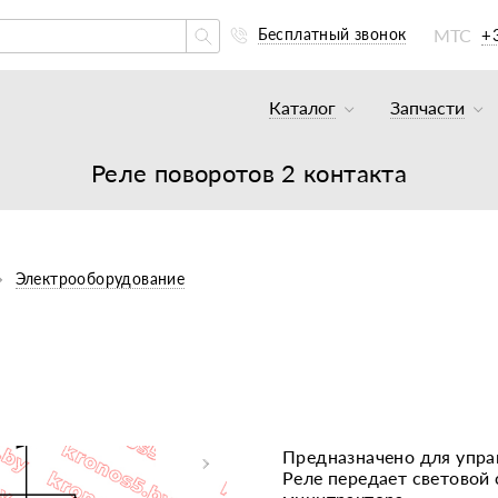
МТС
+
Бесплатный звонок
Каталог
Запчасти
Тракторы и минитракто
Аккумуля
Реле поворотов 2 контакта
Грузовики
К минитр
Погрузчики
К мотобл
Мотоблоки
К мотобл
Электрооборудование
Культиваторы
К тракто
Навесное оборудование
К картоф
Навесное оборудование
Двигател
Двигатели
Масла, с
Предназначено для упра
Реле передает световой 
Прицепы
Подшипни