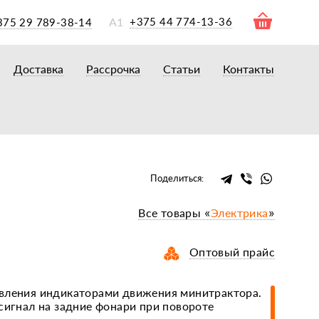
А1
+375 44 774-13-36
375 29 789-38-14
Доставка
Рассрочка
Статьи
Контакты
ры
торы
акторам
окам
очному навесному оборудованию
Поделиться:
рному навесному оборудованию
Все товары «
Электрика
»
 для минитракторов
елеуборочным комбайнам, копалкам
Оптовый прайс
 для мотоблоков
и
мазки, жидкости
вления индикаторами движения минитрактора.
сигнал на задние фонари при повороте
ки, сальники, ремни