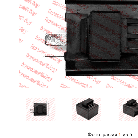
Фотография
1
из
5