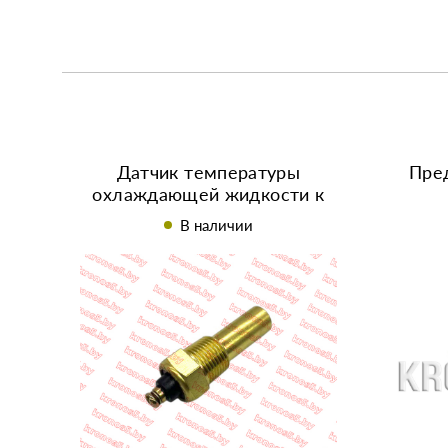
Датчик температуры
Пре
охлаждающей жидкости к
минитрактору КМ385 L-25
В наличии
мм.