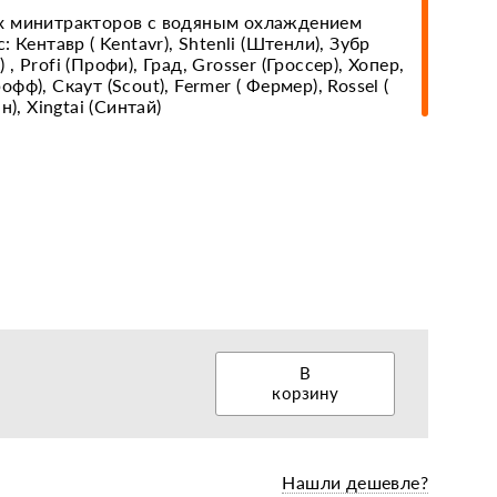
х минитракторов с водяным охлаждением
Кентавр ( Kentavr), Shtenli (Штенли), Зубр
) , Profi (Профи), Град, Grosser (Гроссер), Хопер,
еры, диски, колёса
рофф), Скаут (Scout), Fermer ( Фермер), Rossel (
), Xingtai (Синтай)
В
корзину
Нашли дешевле?