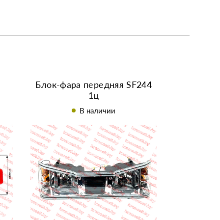
Блок-фара передняя SF244
1ц
В наличии