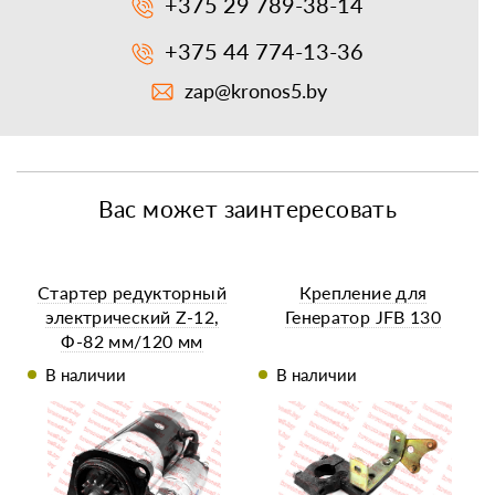
+375 29 789-38-14
+375 44 774-13-36
zap@kronos5.by
Вас может заинтересовать
Стартер редукторный
Крепление для
электрический Z-12,
Генератор JFB 130
Ф-82 мм/120 мм
QDI1308AD/QDJ152TD
В наличии
В наличии