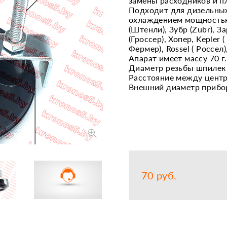
замены расходников и п
Подходит для дизельны
Запчасти
Прочее
охлаждением мощностью 8
(Штенли), Зубр (Zubr), За
Шины, кам
(Гроссер), Хопер, Kepler (
Фермер), Rossel ( Россел)
Апарат имеет массу 70 г.
Диаметр резьбы шпилек
Расстояние между центр
Внешний диаметр прибо
70 руб.