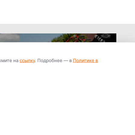
ажмите на
ссылку
. Подробнее — в
Политике в
апчастей всегда
Гарантия низкой
Цены от завод
ичии
цены
производител
Youtube
Instagram
OK
Facebook
ВК
Tiktok
Viber
Telegram
Часто задаваемые вопросы
Почему покупают у нас
Написать директору