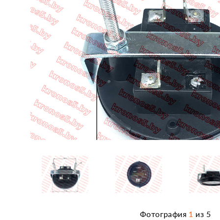
Фотография
1
из
5