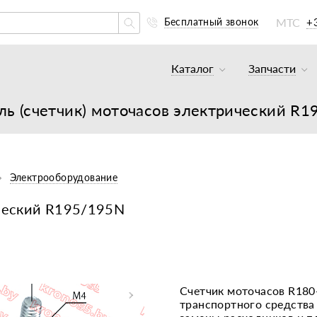
МТС
+
Бесплатный звонок
Каталог
Запчасти
Тракторы и минитракто
Аккумуля
ль (счетчик) моточасов электрический R
Грузовики
К минитр
Погрузчики
К мотобл
Мотоблоки
К мотобл
Электрооборудование
Культиваторы
К тракто
ический R195/195N
Навесное оборудование
К картоф
Навесное оборудование
Двигател
Двигатели
Масла, с
Счетчик моточасов R180
транспортного средства 
Прицепы
Подшипни