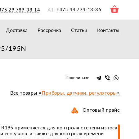
А1
+375 44 774-13-36
375 29 789-38-14
Доставка
Рассрочка
Статьи
Контакты
ры
торы
195/195N
акторам
окам
очному навесному оборудованию
Поделиться:
рному навесному оборудованию
Все товары «
Приборы, датчики, регуляторы
»
 для минитракторов
елеуборочным комбайнам, копалкам
Оптовый прайс
 для мотоблоков
и
мазки, жидкости
-R195 применяется для контроля степени износа
и его узлов, а также для контроля времени
ки, сальники, ремни