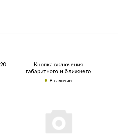
220
Кнопка включения
габаритного и ближнего
света фар
В наличии