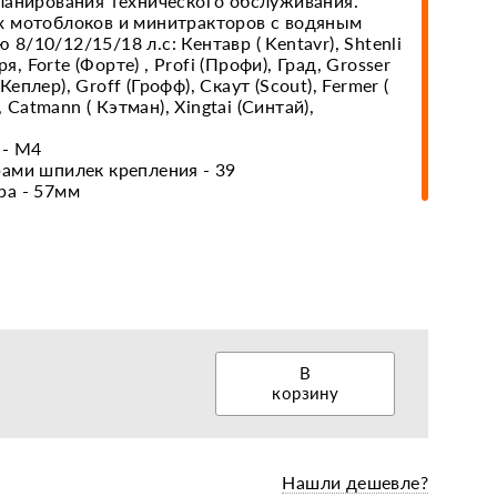
ланирования технического обслуживания.
х мотоблоков и минитракторов с водяным
/10/12/15/18 л.с: Кентавр ( Kentavr), Shtenli
ря, Forte (Форте) , Profi (Профи), Град, Grosser
еры, диски, колёса
 Кеплер), Groff (Грофф), Скаут (Scout), Fermer (
, Catmann ( Кэтман), Xingtai (Синтай),
 - М4
ами шпилек крепления - 39
ра - 57мм
В
корзину
Нашли дешевле?