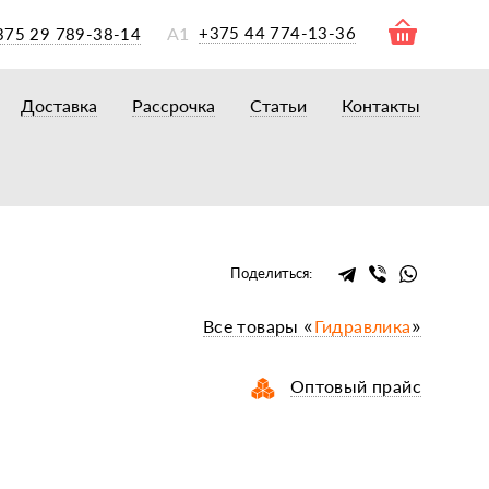
А1
+375 44 774-13-36
375 29 789-38-14
Доставка
Рассрочка
Статьи
Контакты
ры
торы
акторам
окам
очному навесному оборудованию
Поделиться:
рному навесному оборудованию
Все товары «
Гидравлика
»
 для минитракторов
елеуборочным комбайнам, копалкам
Оптовый прайс
 для мотоблоков
и
мазки, жидкости
ки, сальники, ремни