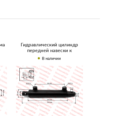
ма
Гидравлический цилиндр
передней навески к
,
минитрактору R195/195N
В наличии
L=300 мм