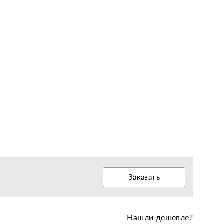
еры, диски, колёса
е бесплатный звонок
Заказать
Нашли дешевле?