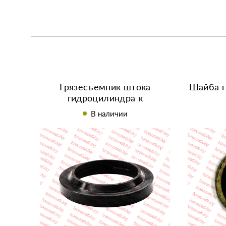
Грязесъемник штока
Шайба г
гидроцилиндра к
минитрактору R195/195N
В наличии