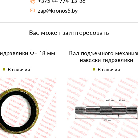
+375 44 774-13-36
zap@kronos5.by
Вас может заинтересовать
идравлики Ф= 18 мм
Вал подъемного механиз
навески гидравлики
(шлицевой) Z-23/29/23
В наличии
В наличии
L=300mm