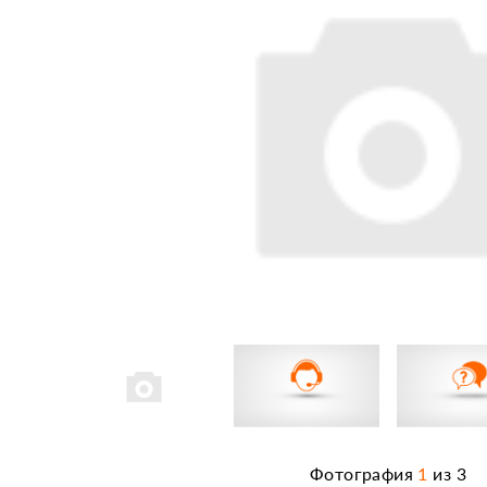
Фотография
1
из
3