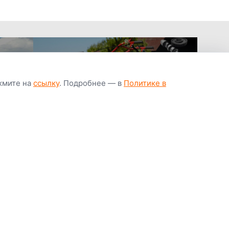
ажмите на
ссылку
. Подробнее — в
Политике в
апчастей всегда
Гарантия низкой
Цены от завод
ичии
цены
производител
Youtube
Instagram
OK
Facebook
ВК
Tiktok
Viber
Telegram
Часто задаваемые вопросы
Почему покупают у нас
Написать директору