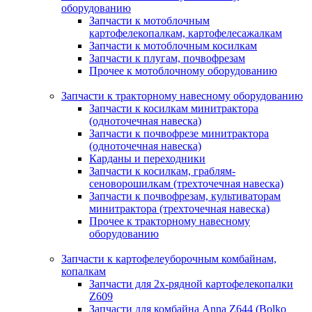
оборудованию
Запчасти к мотоблочным
картофелекопалкам, картофелесажалкам
Запчасти к мотоблочным косилкам
Запчасти к плугам, почвофрезам
Прочее к мотоблочному оборудованию
Запчасти к тракторному навесному оборудованию
Запчасти к косилкам минитрактора
(одноточечная навеска)
Запчасти к почвофрезе минитрактора
(одноточечная навеска)
Карданы и переходники
Запчасти к косилкам, граблям-
сеноворошилкам (трехточечная навеска)
Запчасти к почвофрезам, культиваторам
минитрактора (трехточечная навеска)
Прочее к тракторному навесному
оборудованию
Запчасти к картофелеуборочным комбайнам,
копалкам
Запчасти для 2х-рядной картофелекопалки
Z609
Запчасти для комбайна Anna Z644 (Bolko