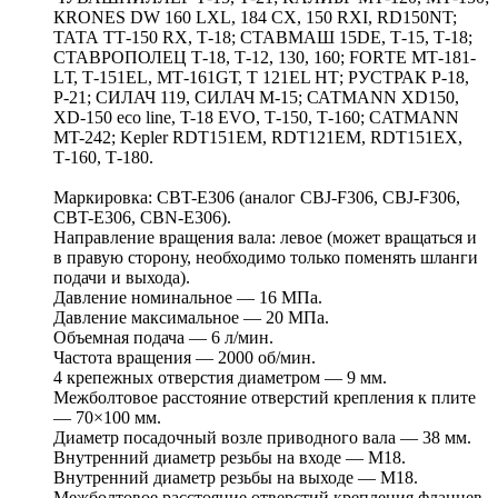
КRОNЕS DW 160 LХL, 184 СХ, 150 RХI, RD150NT;
ТАТА ТТ-150 RХ, Т-18; СТАВМАШ 15DЕ, Т-15, Т-18;
СТАВРОПОЛЕЦ Т-18, Т-12, 130, 160; FОRТЕ МТ-181-
LТ, Т-151ЕL, МТ-161GТ, Т 121ЕL НТ; РУСТРАК Р-18,
Р-21; СИЛАЧ 119, СИЛАЧ М-15; САТМАNN XD150,
XD-150 eco line, T-18 EVO, Т-150, Т-160; CATMANN
MT-242; Kepler RDT151EM, RDT121EM, RDT151EX,
Т-160, Т-180.
Маркировка: CBT-E306 (аналог CBJ-F306, CBJ-F306,
CBT-E306, CBN-E306).
Направление вращения вала: левое (может вращаться и
в правую сторону, необходимо только поменять шланги
подачи и выхода).
Давление номинальное — 16 МПа.
Давление максимальное — 20 МПа.
Объемная подача — 6 л/мин.
Частота вращения — 2000 об/мин.
4 крепежных отверстия диаметром — 9 мм.
Межболтовое расстояние отверстий крепления к плите
— 70×100 мм.
Диаметр посадочный возле приводного вала — 38 мм.
Внутренний диаметр резьбы на входе — М18.
Внутренний диаметр резьбы на выходе — М18.
Межболтовое расстояние отверстий крепления фланцев