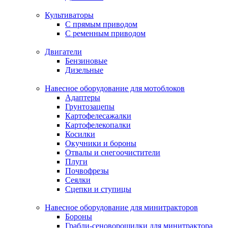
Культиваторы
С прямым приводом
С ременным приводом
Двигатели
Бензиновые
Дизельные
Навесное оборудование для мотоблоков
Адаптеры
Грунтозацепы
Картофелесажалки
Картофелекопалки
Косилки
Окучники и бороны
Отвалы и снегоочистители
Плуги
Почвофрезы
Сеялки
Сцепки и ступицы
Навесное оборудование для минитракторов
Бороны
Грабли-сеноворошилки для минитрактора