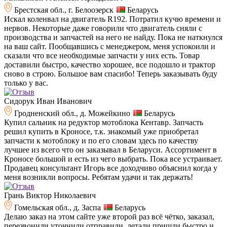
Брестская обл., г. Белоозерск
Беларусь
Искал коленвал на двигатель R192. Потратил кучю времени и
нервов. Некоторые даже говорили что двигатель сняли с
производства и запчастей на него не найду. Пока не наткнулся
на ваш сайт. Пообщавшись с менеджером, меня успокоили и
сказали что все необходимые запчасти у них есть. Товар
доставили быстро, качество хорошее, все подошло и трактор
сново в строю. Большое вам спасибо! Теперь заказывать буду
только у вас.
Сидорук Иван Иванович
Гродненский обл., д. Можейкино
Беларусь
Купил сальник на редуктор мотоблока Кентавр. Запчасть
решил купить в Кроносе, т.к. знакомый уже приобретал
запчасти к мотоблоку и по его словам здесь по качеству
лучшее из всего что он заказывал в Беларуси. Ассортимент в
Кроносе большой и есть из чего выбрать. Пока все устраивает.
Продавец консультант Игорь все доходчиво объяснил когда у
меня возникли вопросы. Ребятам удачи и так держать!
Грань Виктор Николаевич
Гомельская обл., д. Заспа
Беларусь
Делаю заказ на этом сайте уже второй раз всё чётко, заказал,
перезвонили уточнили отправили, детали пришли быстро и