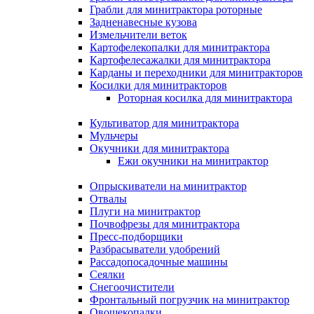
Грабли для минитрактора роторные
Задненавесные кузова
Измельчители веток
Картофелекопалки для минитрактора
Картофелесажалки для минитрактора
Карданы и переходники для минитракторов
Косилки для минитракторов
Роторная косилка для минитрактора
Культиватор для минитрактора
Мульчеры
Окучники для минитрактора
Ежи окучники на минитрактор
Опрыскиватели на минитрактор
Отвалы
Плуги на минитрактор
Почвофрезы для минитрактора
Пресс-подборщики
Разбрасыватели удобрений
Рассадопосадочные машины
Сеялки
Снегоочистители
Фронтальный погрузчик на минитрактор
Овощекопалки