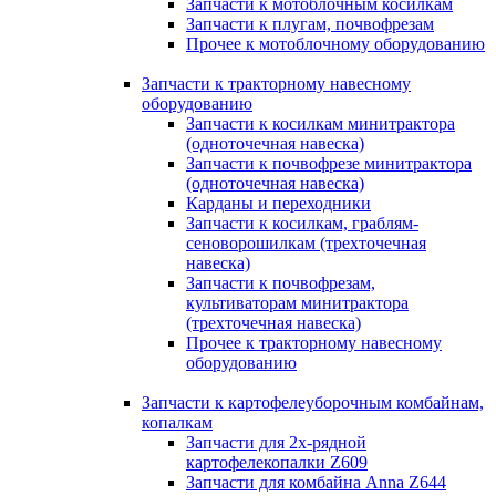
Запчасти к мотоблочным косилкам
Запчасти к плугам, почвофрезам
Прочее к мотоблочному оборудованию
Запчасти к тракторному навесному
оборудованию
Запчасти к косилкам минитрактора
(одноточечная навеска)
Запчасти к почвофрезе минитрактора
(одноточечная навеска)
Карданы и переходники
Запчасти к косилкам, граблям-
сеноворошилкам (трехточечная
навеска)
Запчасти к почвофрезам,
культиваторам минитрактора
(трехточечная навеска)
Прочее к тракторному навесному
оборудованию
Запчасти к картофелеуборочным комбайнам,
копалкам
Запчасти для 2х-рядной
картофелекопалки Z609
Запчасти для комбайна Anna Z644