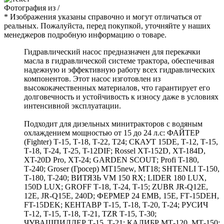
Фотография
из
/
* Изображения указаны справочно и могут отличаться от
реальных. Пожалуйста, перед покупкой, уточняйте у наших
менеджеров подробную информацию о товаре.
Гидравлический насос предназначен для перекачки
масла в гидравлической системе трактора, обеспечивая
надежную и эффективную работу всех гидравлических
компонентов. Этот насос изготовлен из
высококачественных материалов, что гарантирует его
долговечность и устойчивость к износу даже в условиях
интенсивной эксплуатации.
Подходит для дизельных минитракторов с водяным
охлаждением мощностью от 15 до 24 л.с: ФАЙТЕР
(Fighter) Т-15, Т-18, Т-22, Т24; СКАУТ 15DЕ, Т-12, Т-15,
Т-18, Т-24, Т-25, T-12DIF; Rossel XT-152D, XT-184D,
XT-20D Pro, XT-24; GАRDЕN SСОUТ; Profi T-180,
Т-240; Groser (Гросер) MT15new, МТ18; SНТЕNLI Т-150,
Т-180, Т-240; ВИТЯЗЬ VМ 150 RХ; LIDЕR 180 LUХ,
150D LUХ; GRОFF Т-18, Т-24, Т-15; ZUВR JR-Q12E,
12E, JR-Q15E, 240D; ФЕРМЕР 24 ЕМВ, 15Е, FТ-15DЕН,
FT-15DEK; КЕНТАВР Т-15, Т-18, Т-20, Т-24; РУСИЧ
Т-12, Т-15, Т-18, Т-21, ТZR Т-15, Т-30;
ЧУВАШПИЛЛЕР Т-15, Т-21; КАЛИБР МТ-120, МТ-150;