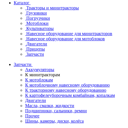
Каталог
Тракторы и минитракторы
Грузовики
Погрузчики
Мотоблоки
Культиваторы
Навесное оборудование для минитракторов
Навесное оборудование для мотоблоков
Двигатели
Прицепы
Запчасти
Запчасти
Аккумуляторы
К минитракторам
К мотоблокам
К мотоблочному навесному оборудованию
К тракторному навесному оборудованию
К картофелеуборочным комбайнам, копалкам
Двигатели
Масла, смазки, жидкости
Подшипники, сальники, ремни
Прочее
Шины, камеры, диски, колёса