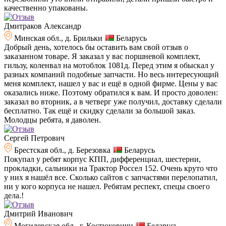
качественно упакованы.
Дмитраков Александр
Минская обл., д. Брильки
Беларусь
Добрый день, хотелось бы оставить вам свой отзыв о
заказанном товаре. Я заказал у вас поршневой комплект,
гильзу, коленвал на мотоблок 1081д. Перед этим я обыскал у
разных компаний подобные запчасти. Но весь интересующий
меня комплект, нашел у вас и ещё в одной фирме. Цены у вас
оказались ниже. Поэтому обратился к вам. И просто доволен:
заказал во вторник, а в четверг уже получил, доставку сделали
бесплатно. Так ещё и скидку сделали за большой заказ.
Молодцы ребята, я даволен.
Сергей Петрович
Брестская обл., д. Березовка
Беларусь
Покупал у ребят корпус КПП, дифференциал, шестерни,
прокладки, сальники на Трактор Россел 152. Очень круто что
у них я нашёл все. Сколько сайтов с запчастями перелопатил,
ни у кого корпуса не нашел. Ребятам респект, спецы своего
дела.!
Дмитрий Иванович
Могилевская обл., г. Костюковичи
Беларусь