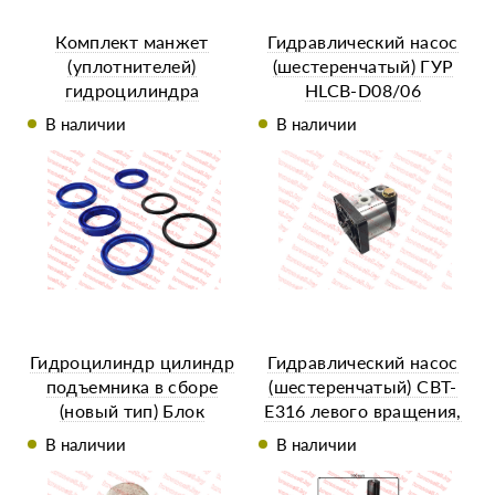
Комплект манжет
Гидравлический насос
(уплотнителей)
(шестеренчатый) ГУР
гидроцилиндра
HLCB-D08/06
R195/195N
В наличии
В наличии
Гидроцилиндр цилиндр
Гидравлический насос
подъемника в сборе
(шестеренчатый) CBT-
(новый тип) Блок
E316 левого вращения,
масляного цилиндра
привод шлиц, выход
В наличии
В наличии
без штуцера (с
180°
крышкой)