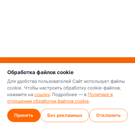
о нас
Наш склад-магазин:
Обработка файлов cookie
Минск
Для удобства пользователей Сайт использует файлы
cookie. Чтобы настроить обработку cookie-файлов,
8-й Путепроводный переулок, 5
нажмите на
ссылку
. Подробнее — в
Политике в
отношении обработки файлов cookie
.
GPS
53.924752, 27.489820
Карта проезда
Принять
Без рекламных
Отклонить