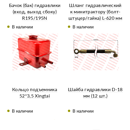
Бачок (бак) гидравлики
Шланг гидравлический
(вход, выход сбоку)
к минитрактору (болт-
R195/195N
штуцер/гайка) L-620 мм
В наличии
В наличии
Кольцо подъемника
Шайба гидравлики D-18
52*3,5 Xingtai
мм (12 шт.)
В наличии
В наличии