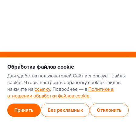
о нас
Наш склад-магазин:
Обработка файлов cookie
Минск
Для удобства пользователей Сайт использует файлы
cookie. Чтобы настроить обработку cookie-файлов,
8-й Путепроводный переулок, 5
нажмите на
ссылку
. Подробнее — в
Политике в
отношении обработки файлов cookie
.
GPS
53.924752, 27.489820
Карта проезда
Принять
Без рекламных
Отклонить