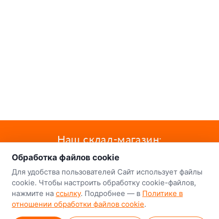
о нас
Наш склад-магазин:
Обработка файлов cookie
Минск
Для удобства пользователей Сайт использует файлы
8-й Путепроводный переулок, 5
cookie. Чтобы настроить обработку cookie-файлов,
нажмите на
ссылку
. Подробнее — в
Политике в
GPS
53.924752, 27.489820
отношении обработки файлов cookie
.
Карта проезда