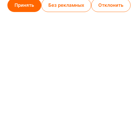
Принять
Без рекламных
Отклонить
Минск (магазин)
1
/
2
+375 29 789-38-14
МТС