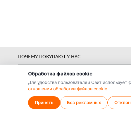
о нас
ПОЧЕМУ ПОКУПАЮТ У НАС
Обработка файлов cookie
Для удобства пользователей Сайт использует 
отношении обработки файлов cookie
.
Предпродажная
й
Цены от заводов-
подготовка и
Принять
Без рекламных
Отклон
производителей
обкатка
Наши контакты:
Наши магазины