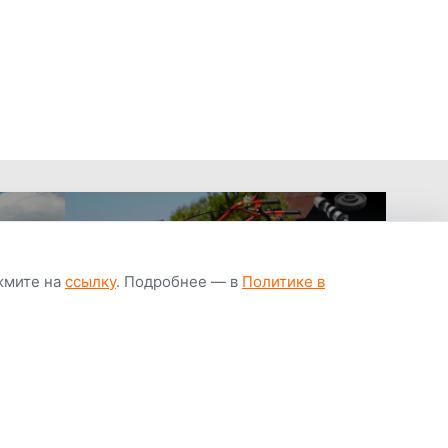
ажмите на
ссылку
. Подробнее — в
Политике в
апчастей всегда
Гарантия низкой
Цены от завод
ичии
цены
производител
Youtube
Instagram
OK
Facebook
ВК
Tiktok
Viber
Telegram