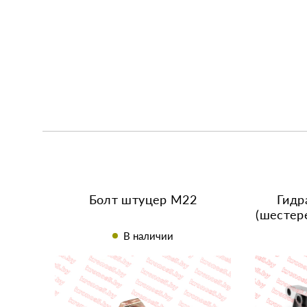
Болт штуцер М22
Гидр
(шестер
CBN-306
В наличии