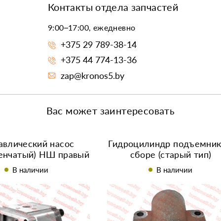
Контакты отдела запчастей
9:00–17:00, ежедневно
+375 29 789-38-14
+375 44 774-13-36
zap@kronos5.by
Вас может заинтересовать
авлический насос
Гидроцилиндр подъемник
енчатый) НШ правый
сборе (старый тип)
 (шлиц, выходы под
В наличии
В наличии
90°)