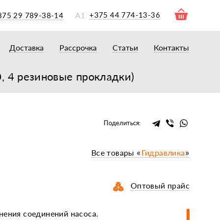
А1
+375 44 774-13-36
375 29 789-38-14
Доставка
Рассрочка
Статьи
Контакты
ры
торы
, 4 резиновые прокладки)
акторам
окам
очному навесному оборудованию
Поделиться:
рному навесному оборудованию
Все товары «
Гидравлика
»
 для минитракторов
елеуборочным комбайнам, копалкам
 для мотоблоков
и
Оптовый прайс
мазки, жидкости
нения соединений насоса.
ки, сальники, ремни