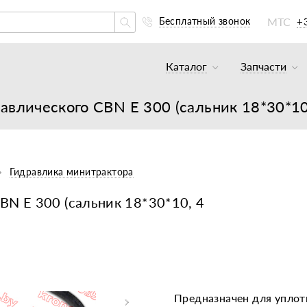
МТС
+
Бесплатный звонок
Каталог
Запчасти
Тракторы и минитракто
Аккумуля
авлического CBN E 300 (сальник 18*30*10
Грузовики
К минитр
Погрузчики
К мотобл
Мотоблоки
К мотобл
Гидравлика минитрактора
Культиваторы
К тракто
BN E 300 (сальник 18*30*10, 4
Навесное оборудование
К картоф
Навесное оборудование
Двигател
Двигатели
Масла, с
Предназначен для уплот
Прицепы
Подшипни