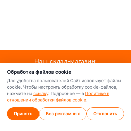
о нас
Наш склад-магазин:
Обработка файлов cookie
Минск
Для удобства пользователей Сайт использует файлы
8-й Путепроводный переулок, 5
cookie. Чтобы настроить обработку cookie-файлов,
нажмите на
ссылку
. Подробнее — в
Политике в
GPS
53.924752, 27.489820
отношении обработки файлов cookie
.
Карта проезда
Принять
Без рекламных
Отклонить