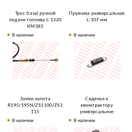
Трос (газа) ручной
Пружина универсальная
подачи топлива L-1320
L-107 мм
КМ385
В наличии
В наличии
Замок капота
Сиденье к
R195/195N/ZS1100/ZS1
минитрактору
115
универсальное
(полоска), тип 1
В наличии
В наличии