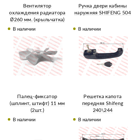
Вентилятор
Ручка двери кабины
охлаждения радиатора
наружняя SHIFENG 504
Ø260 мм. (крыльчатка)
TY295
В наличии
В наличии
Палец-фиксатор
Решетка капота
(шплинт, штифт) 11 мм
передняя Shifeng
(2шт.)
240\244
В наличии
В наличии