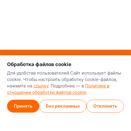
о нас
Наш склад-магазин:
Обработка файлов cookie
Минск
Для удобства пользователей Сайт использует файлы
cookie. Чтобы настроить обработку cookie-файлов,
8-й Путепроводный переулок, 5
нажмите на
ссылку
. Подробнее — в
Политике в
отношении обработки файлов cookie
.
GPS
53.924752, 27.489820
Карта проезда
Принять
Без рекламных
Отклонить