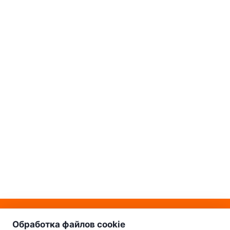
о нас
Наш склад-магазин:
Обработка файлов cookie