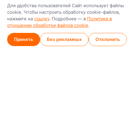
Минск
Для удобства пользователей Сайт использует файлы
cookie. Чтобы настроить обработку cookie-файлов,
8-й Путепроводный переулок, 5
нажмите на
ссылку
. Подробнее — в
Политике в
отношении обработки файлов cookie
.
GPS
53.924752, 27.489820
Карта проезда
Принять
Без рекламных
Отклонить
Минск (магазин)