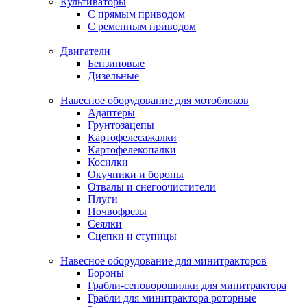
Культиваторы
С прямым приводом
С ременным приводом
Двигатели
Бензиновые
Дизельные
Навесное оборудование для мотоблоков
Адаптеры
Грунтозацепы
Картофелесажалки
Картофелекопалки
Косилки
Окучники и бороны
Отвалы и снегоочистители
Плуги
Почвофрезы
Сеялки
Сцепки и ступицы
Навесное оборудование для минитракторов
Бороны
Грабли-сеноворошилки для минитрактора
Грабли для минитрактора роторные