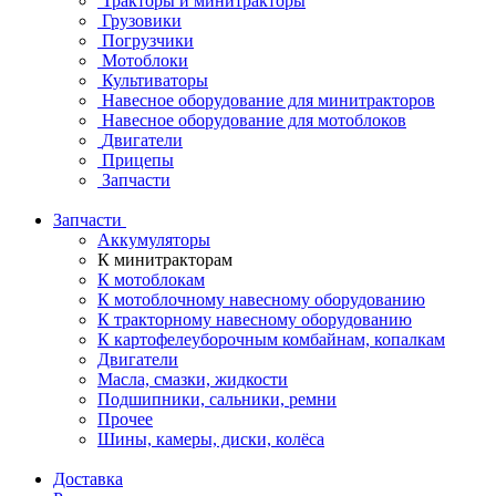
Тракторы и минитракторы
Грузовики
Погрузчики
Мотоблоки
Культиваторы
Навесное оборудование для минитракторов
Навесное оборудование для мотоблоков
Двигатели
Прицепы
Запчасти
Запчасти
Аккумуляторы
К минитракторам
К мотоблокам
К мотоблочному навесному оборудованию
К тракторному навесному оборудованию
К картофелеуборочным комбайнам, копалкам
Двигатели
Масла, смазки, жидкости
Подшипники, сальники, ремни
Прочее
Шины, камеры, диски, колёса
Доставка