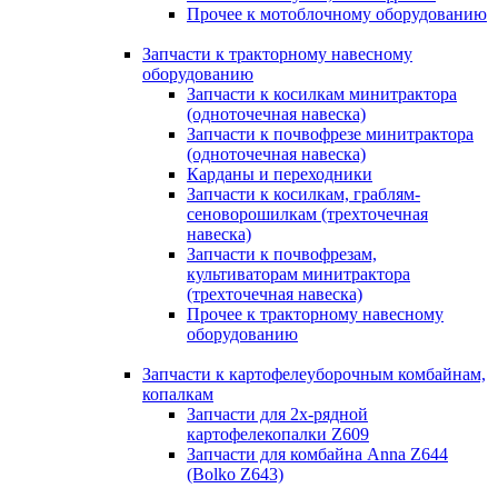
Прочее к мотоблочному оборудованию
Запчасти к тракторному навесному
оборудованию
Запчасти к косилкам минитрактора
(одноточечная навеска)
Запчасти к почвофрезе минитрактора
(одноточечная навеска)
Карданы и переходники
Запчасти к косилкам, граблям-
сеноворошилкам (трехточечная
навеска)
Запчасти к почвофрезам,
культиваторам минитрактора
(трехточечная навеска)
Прочее к тракторному навесному
оборудованию
Запчасти к картофелеуборочным комбайнам,
копалкам
Запчасти для 2х-рядной
картофелекопалки Z609
Запчасти для комбайна Anna Z644
(Bolko Z643)