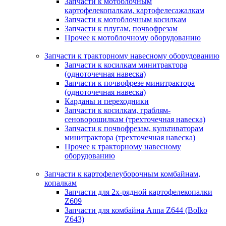
Запчасти к мотоблочным
картофелекопалкам, картофелесажалкам
Запчасти к мотоблочным косилкам
Запчасти к плугам, почвофрезам
Прочее к мотоблочному оборудованию
Запчасти к тракторному навесному оборудованию
Запчасти к косилкам минитрактора
(одноточечная навеска)
Запчасти к почвофрезе минитрактора
(одноточечная навеска)
Карданы и переходники
Запчасти к косилкам, граблям-
сеноворошилкам (трехточечная навеска)
Запчасти к почвофрезам, культиваторам
минитрактора (трехточечная навеска)
Прочее к тракторному навесному
оборудованию
Запчасти к картофелеуборочным комбайнам,
копалкам
Запчасти для 2х-рядной картофелекопалки
Z609
Запчасти для комбайна Anna Z644 (Bolko
Z643)