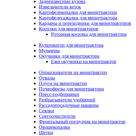
Задненавесные кузова
Измельчители веток
Картофелекопалки для минитрактора
Картофелесажалки для минитрактора
Карданы и переходники для минитракторов
Косилки для минитракторов
Роторная косилка для минитрактора
Культиватор для минитрактора
Мульчеры
Окучники для минитрактора
Ежи окучники на минитрактор
Опрыскиватели на минитрактор
Отвалы
Плуги на минитрактор
Почвофрезы для минитрактора
Пресс-подборщики
Разбрасыватели удобрений
Рассадопосадочные машины
Сеялки
Снегоочистители
Фронтальный погрузчик на минитрактор
Овощекопалки
Щетки