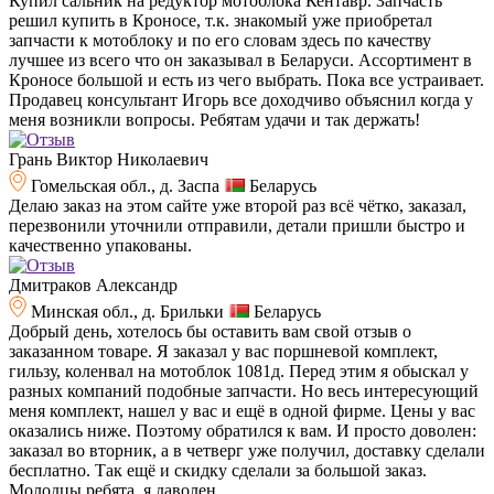
Купил сальник на редуктор мотоблока Кентавр. Запчасть
решил купить в Кроносе, т.к. знакомый уже приобретал
запчасти к мотоблоку и по его словам здесь по качеству
лучшее из всего что он заказывал в Беларуси. Ассортимент в
Кроносе большой и есть из чего выбрать. Пока все устраивает.
Продавец консультант Игорь все доходчиво объяснил когда у
меня возникли вопросы. Ребятам удачи и так держать!
Грань Виктор Николаевич
Гомельская обл., д. Заспа
Беларусь
Делаю заказ на этом сайте уже второй раз всё чётко, заказал,
перезвонили уточнили отправили, детали пришли быстро и
качественно упакованы.
Дмитраков Александр
Минская обл., д. Брильки
Беларусь
Добрый день, хотелось бы оставить вам свой отзыв о
заказанном товаре. Я заказал у вас поршневой комплект,
гильзу, коленвал на мотоблок 1081д. Перед этим я обыскал у
разных компаний подобные запчасти. Но весь интересующий
меня комплект, нашел у вас и ещё в одной фирме. Цены у вас
оказались ниже. Поэтому обратился к вам. И просто доволен:
заказал во вторник, а в четверг уже получил, доставку сделали
бесплатно. Так ещё и скидку сделали за большой заказ.
Молодцы ребята, я даволен.