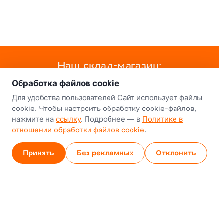
о нас
Наш склад-магазин:
Обработка файлов cookie
Минск
Для удобства пользователей Сайт использует файлы
8-й Путепроводный переулок, 5
cookie. Чтобы настроить обработку cookie-файлов,
нажмите на
ссылку
. Подробнее — в
Политике в
GPS
53.924752, 27.489820
отношении обработки файлов cookie
.
Карта проезда
Принять
Без рекламных
Отклонить