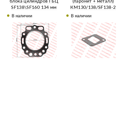
блока цилиндров ГБЦ
(паронит + металл)
SF138\SF160 134 мм
КМ130/138/SF138-2
В наличии
В наличии