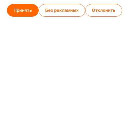
Карта проезда
Принять
Без рекламных
Отклонить
Минск (магазин)
1
/
2