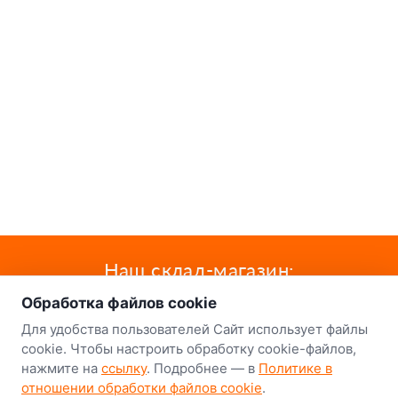
о нас
Наш склад-магазин:
Обработка файлов cookie
Минск
Для удобства пользователей Сайт использует файлы
8-й Путепроводный переулок, 5
cookie. Чтобы настроить обработку cookie-файлов,
нажмите на
ссылку
. Подробнее — в
Политике в
GPS
53.924752, 27.489820
отношении обработки файлов cookie
.