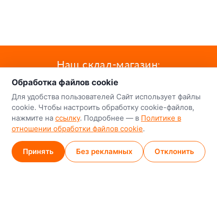
о нас
Наш склад-магазин:
Обработка файлов cookie
Минск
Для удобства пользователей Сайт использует файлы
8-й Путепроводный переулок, 5
cookie. Чтобы настроить обработку cookie-файлов,
нажмите на
ссылку
. Подробнее — в
Политике в
GPS
53.924752, 27.489820
отношении обработки файлов cookie
.
Карта проезда
Принять
Без рекламных
Отклонить