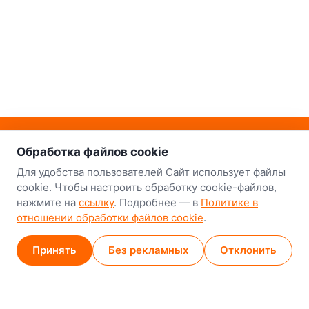
о нас
Наш склад-магазин:
Обработка файлов cookie
Минск
Для удобства пользователей Сайт использует файлы
cookie. Чтобы настроить обработку cookie-файлов,
8-й Путепроводный переулок, 5
нажмите на
ссылку
. Подробнее — в
Политике в
отношении обработки файлов cookie
.
GPS
53.924752, 27.489820
Карта проезда
Принять
Без рекламных
Отклонить