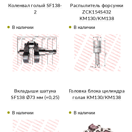
Коленвал голый SF138-
Распылитель форсунки
2
ZCK154S432
KM130/KM138
В наличии
В наличии
Вкладыши шатуна
Головка блока цилиндра
SF138 Ø73 мм (+0,25)
голая КМ130/КМ138
В наличии
В наличии