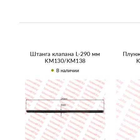
Штанга клапана L-290 мм
Плунж
KM130/KM138
В наличии