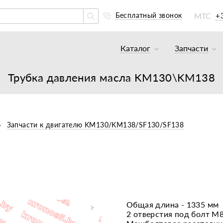
МТС
+
Бесплатный звонок
Каталог
Запчасти
Тракторы и минитракто
Аккумуля
Трубка давления масла KM130\KM138
Грузовики
К минитр
Погрузчики
К мотобл
Мотоблоки
К мотобл
Запчасти к двигателю KM130/KM138/SF130/SF138
Культиваторы
К тракто
Навесное оборудование
К картоф
Навесное оборудование
Двигател
Двигатели
Масла, с
Общая длина - 1335 мм
2 отверстия под болт М
Прицепы
Подшипни