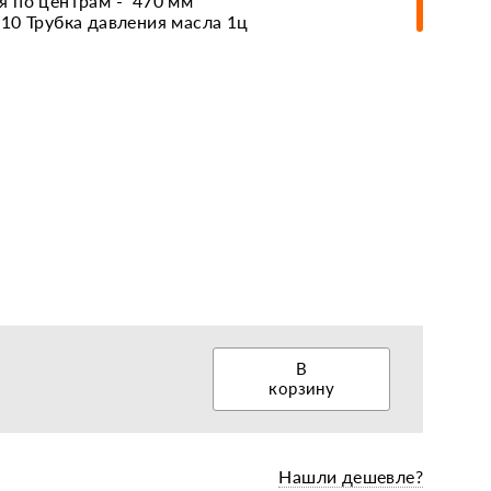
 по центрам - 470 мм
10 Трубка давления масла 1ц
еры, диски, колёса
В
корзину
Нашли дешевле?