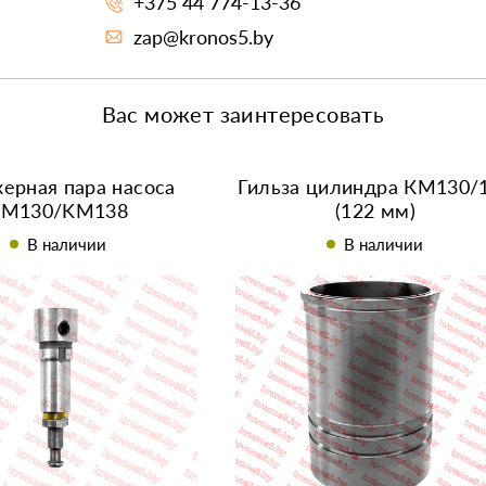
+375 44 774-13-36
zap@kronos5.by
Вас может заинтересовать
ерная пара насоса
Гильза цилиндра КМ130/
KM130/KM138
(122 мм)
В наличии
В наличии