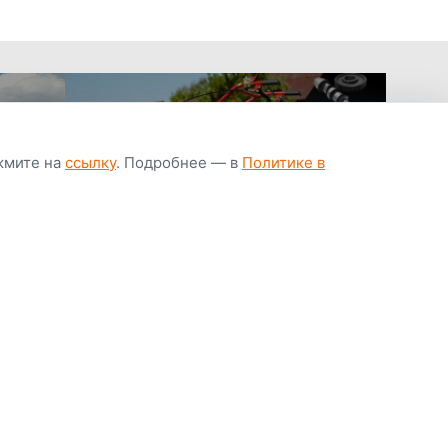
ажмите на
ссылку
. Подробнее — в
Политике в
апчастей всегда
Гарантия низкой
Цены от завод
ичии
цены
производител
Youtube
Instagram
OK
Facebook
ВК
Tiktok
Viber
Telegram
Часто задаваемые вопросы
Почему покупают у нас
Написать директору