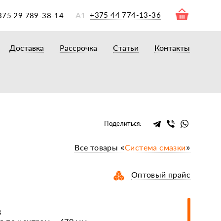
А1
+375 44 774-13-36
375 29 789-38-14
Доставка
Рассрочка
Статьи
Контакты
ры
торы
акторам
окам
очному навесному оборудованию
Поделиться:
рному навесному оборудованию
Все товары «
Система смазки
»
 для минитракторов
елеуборочным комбайнам, копалкам
Оптовый прайс
 для мотоблоков
и
мазки, жидкости
8
ки, сальники, ремни