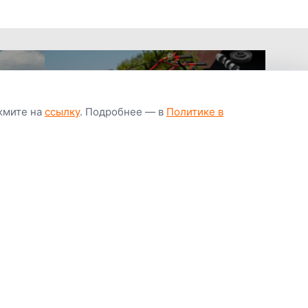
ажмите на
ссылку
. Подробнее — в
Политике в
апчастей всегда
Гарантия низкой
Цены от завод
ичии
цены
производител
Youtube
Instagram
OK
Facebook
ВК
Tiktok
Viber
Telegram
Часто задаваемые вопросы
Почему покупают у нас
Написать директору