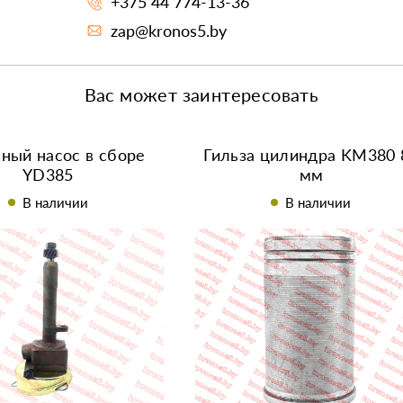
+375 44 774-13-36
zap@kronos5.by
Вас может заинтересовать
ный насос в сборе
Гильза цилиндра KM380 
YD385
мм
В наличии
В наличии