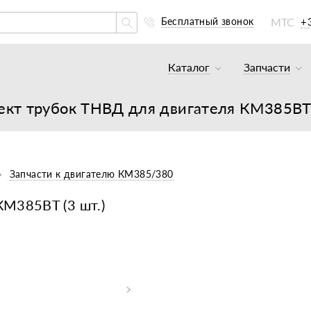
МТС
+
Бесплатный звонок
Каталог
Запчасти
Тракторы и минитракто
Аккумуля
кт трубок ТНВД для двигателя КМ385BT 
Грузовики
К минитр
Погрузчики
К мотобл
Мотоблоки
К мотобл
Запчасти к двигателю КМ385/380
Культиваторы
К тракто
КМ385BT (3 шт.)
Навесное оборудование
К картоф
Навесное оборудование
Двигател
Двигатели
Масла, с
Прицепы
Подшипни