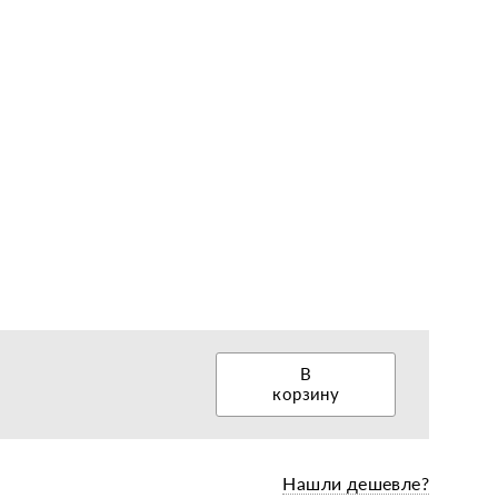
еры, диски, колёса
е бесплатный звонок
В
корзину
Нашли дешевле?