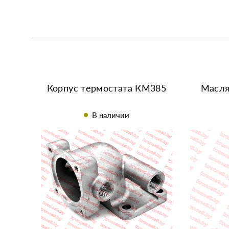
Корпус термостата КМ385
Масля
В наличии