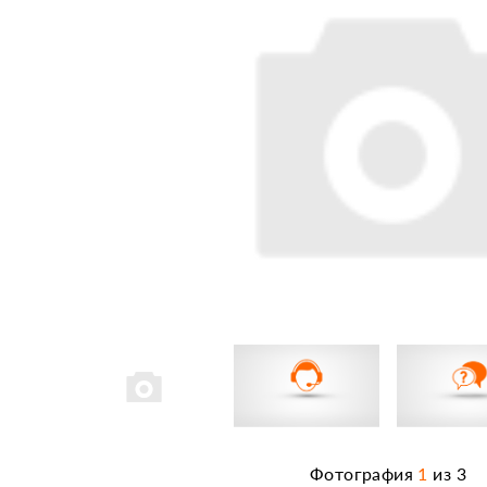
Фотография
1
из
3